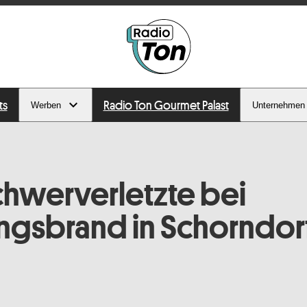
ts
Radio Ton Gourmet Palast
Werben
Unternehmen
hwerverletzte bei
gsbrand in Schorndor