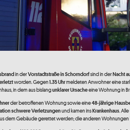
in der
sind in der
sbrand
Vorstadtstraße in Schorndorf
Nacht a
worden. Gegen
meldeten Anwohner eine sta
rletzt
1.35 Uhr
nhaus, in dem aus bislang
eine Wohnung in Br
unklarer Ursache
der betroffenen Wohnung sowie eine
hner
48-jährige Haus
und kamen ins
. Al
ation
schwere Verletzungen
Krankenhaus
g aus dem Gebäude gerettet werden; die anderen Wohnungen