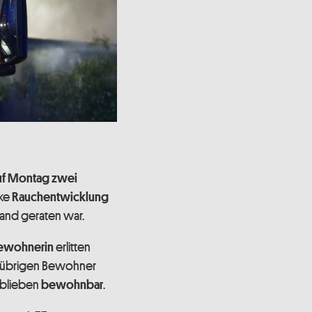
uf Montag
zwei
rke
Rauchentwicklung
and geraten war.
erlitten
bewohnerin
le übrigen Bewohner
 blieben
.
bewohnbar