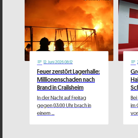
12
. Juni 2026 08:12
notes
notes
Feuer zerstört Lagerhalle:
Gr
Millionenschaden nach
Ha
Brand in Crailsheim
Sc
In der Nacht auf Freitag
Bei
gegen 03:00 Uhr brach in
im 
einem …
von