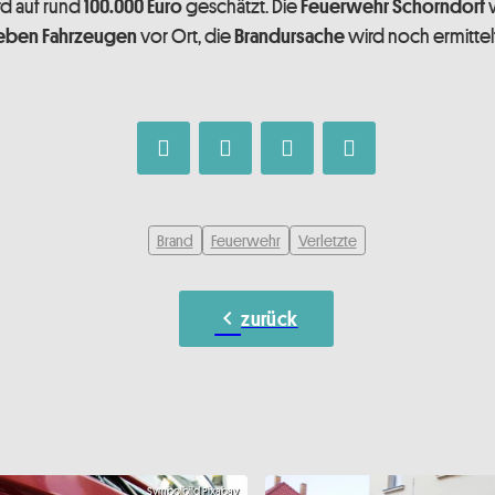
d auf rund
geschätzt. Die
w
100.000 Euro
Feuerwehr Schorndorf
vor Ort, die
wird noch ermittelt
sieben Fahrzeugen
Brandursache
Brand
Feuerwehr
Verletzte
chevron_left
zurück
Symbolbild Pixabay