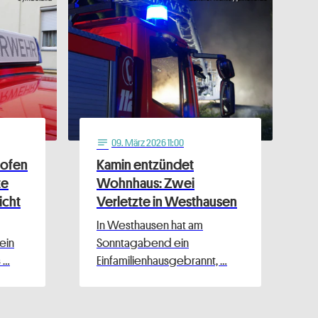
09
. März 2026 11:00
notes
lhofen
Kamin entzündet
te
Wohnhaus: Zwei
icht
Verletzte in Westhausen
In Westhausen hat am
ein
Sonntagabend ein
s …
Einfamilienhausgebrannt, …