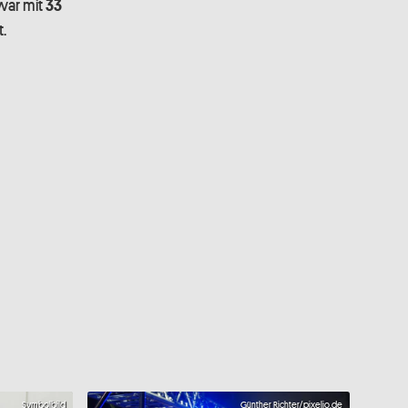
ar mit
33
.
Symbolbild
Günther Richter/pixelio.de