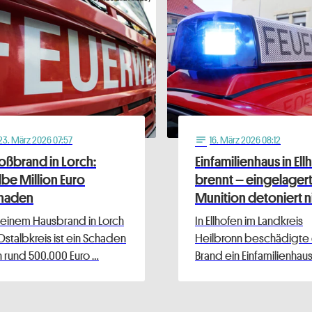
23
. März 2026 07:57
16
. März 2026 08:12
notes
oßbrand in Lorch:
Einfamilienhaus in El
lbe Million Euro
brennt – eingelager
haden
Munition detoniert n
 einem Hausbrand in Lorch
In Ellhofen im Landkreis
Ostalbkreis ist ein Schaden
Heilbronn beschädigte 
 rund 500.000 Euro …
Brand ein Einfamilienhau