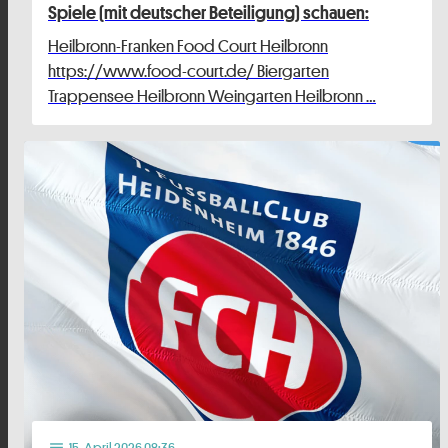
Spiele (mit deutscher Beteiligung) schauen:
Heilbronn-Franken Food Court Heilbronn
https://www.food-court.de/ Biergarten
Trappensee Heilbronn Weingarten Heilbronn …
15
. April 2026 08:36
notes