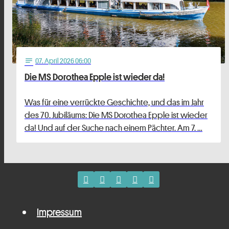
07
. April 2026 06:00
notes
Die MS Dorothea Epple ist wieder da!
Was für eine verrückte Geschichte, und das im Jahr
des 70. Jubiläums: Die MS Dorothea Epple ist wieder
da! Und auf der Suche nach einem Pächter. Am 7. …
Impressum