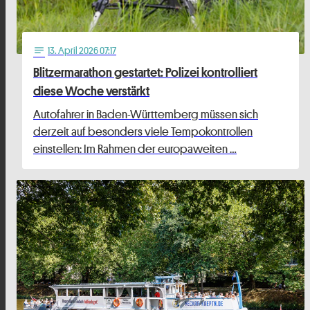
13
. April 2026 07:17
notes
Blitzermarathon gestartet: Polizei kontrolliert
diese Woche verstärkt
Autofahrer in Baden-Württemberg müssen sich
derzeit auf besonders viele Tempokontrollen
einstellen: Im Rahmen der europaweiten …