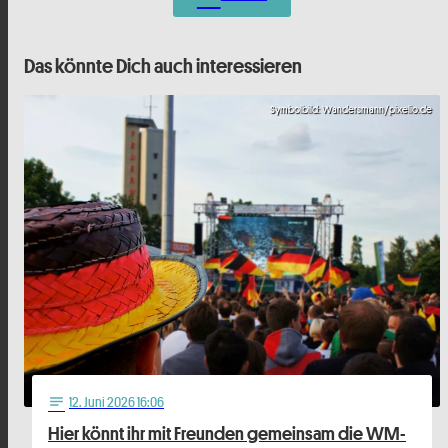
Das könnte Dich auch interessieren
Symbolbild: Wandersmann/pixelio.de
12
. Juni 2026 16:06
notes
Hier könnt ihr mit Freunden gemeinsam die WM-