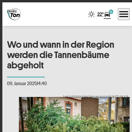
menu
6
directions_car
22°
Wo und wann in der Region
werden die Tannenbäume
abgeholt
09. Januar 2025
14:40
Symbolbild Jörg Brinckheger via ccnull.de (CC-BY 2.0)