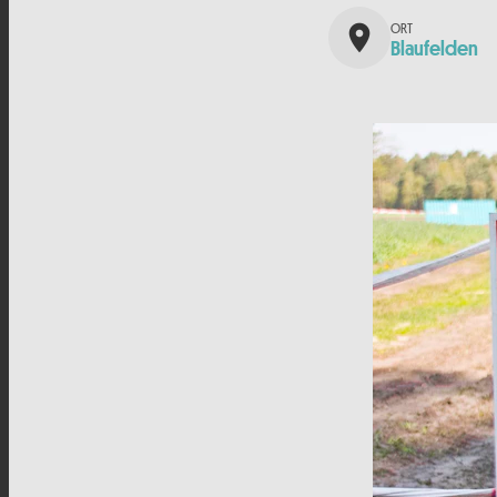
place
Blaufelden