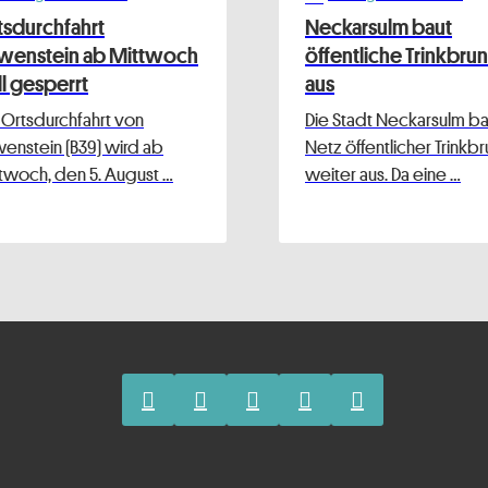
tsdurchfahrt
Neckarsulm baut
wenstein ab Mittwoch
öffentliche Trinkbru
ll gesperrt
aus
 Ortsdurchfahrt von
Die Stadt Neckarsulm bau
enstein (B39) wird ab
Netz öffentlicher Trinkb
twoch, den 5. August …
weiter aus. Da eine …