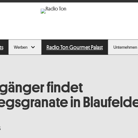
ts
Radio Ton Gourmet Palast
Werben
Unternehmen
gänger findet
egsgranate in Blaufeld
3