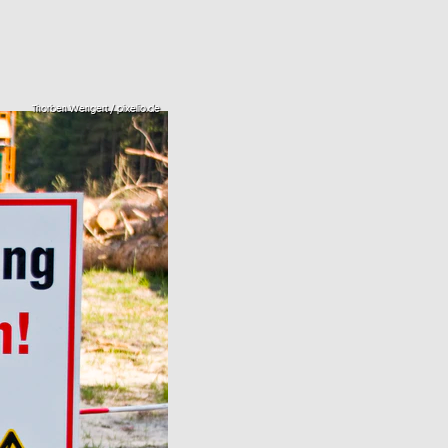
Thorben Wengert / pixelio.de