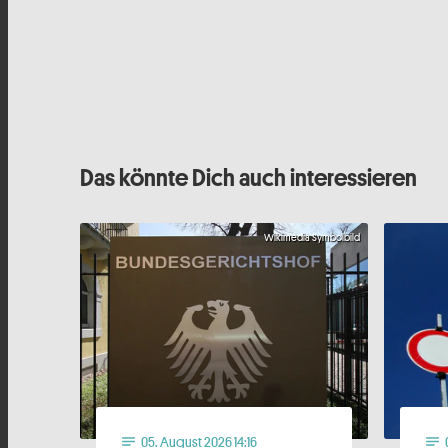
Das könnte Dich auch interessieren
Wikimedia Symbolbild
05
. August 2026 14:16
notes
notes