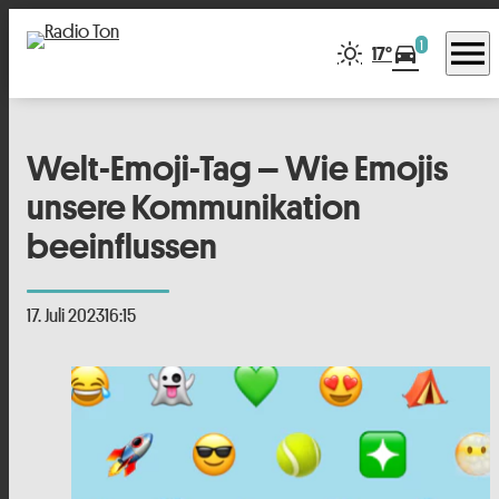
menu
1
directions_car
17°
Welt-Emoji-Tag – Wie Emojis
unsere Kommunikation
beeinflussen
17. Juli 2023
16:15