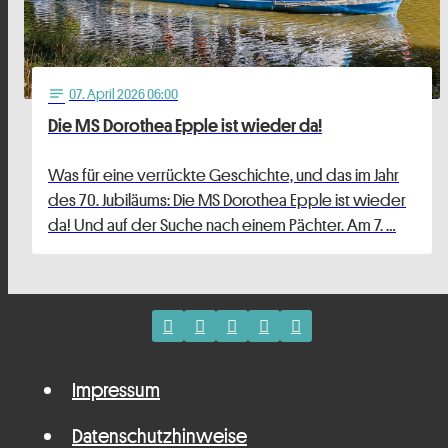
07
. April 2026 06:00
notes
Die MS Dorothea Epple ist wieder da!
Was für eine verrückte Geschichte, und das im Jahr
des 70. Jubiläums: Die MS Dorothea Epple ist wieder
da! Und auf der Suche nach einem Pächter. Am 7. …
Impressum
Datenschutzhinweise