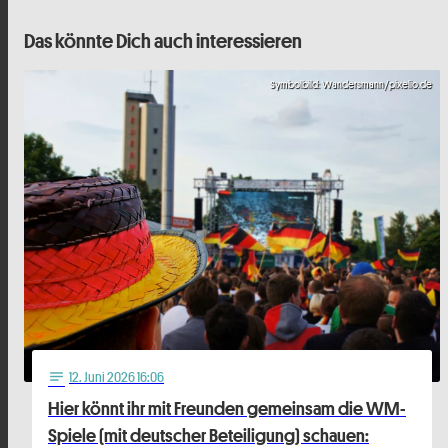
Das könnte Dich auch interessieren
Symbolbild: Wandersmann/pixelio.de
12
. Juni 2026 16:06
notes
Hier könnt ihr mit Freunden gemeinsam die WM-
Spiele (mit deutscher Beteiligung) schauen: