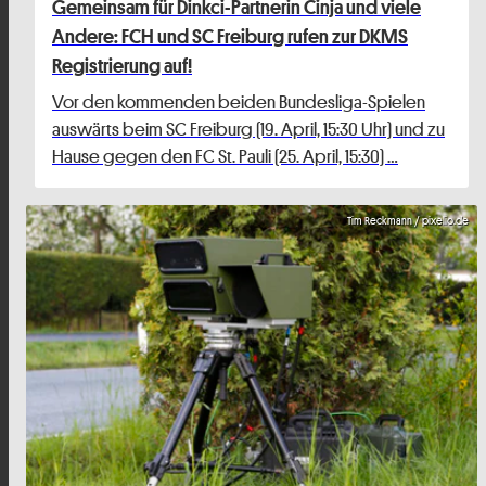
Gemeinsam für Dinkci-Partnerin Cinja und viele
Andere: FCH und SC Freiburg rufen zur DKMS
Registrierung auf!
Vor den kommenden beiden Bundesliga-Spielen
auswärts beim SC Freiburg (19. April, 15:30 Uhr) und zu
Hause gegen den FC St. Pauli (25. April, 15:30) …
Tim Reckmann / pixelio.de