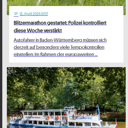
13
. April 2026 07:17
notes
Blitzermarathon gestartet: Polizei kontrolliert
diese Woche verstärkt
Autofahrer in Baden-Württemberg müssen sich
derzeit auf besonders viele Tempokontrollen
einstellen: Im Rahmen der europaweiten …