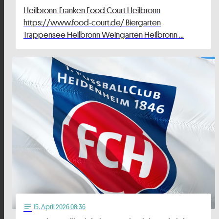
Heilbronn-Franken Food Court Heilbronn
https://www.food-court.de/ Biergarten
Trappensee Heilbronn Weingarten Heilbronn …
15
. April 2026 08:36
notes