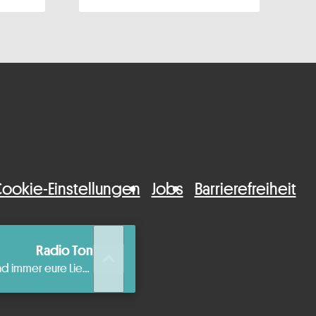
ookie-Einstellungen
Jobs
Barrierefreiheit
Radio Ton
queue_music
Die beste aktuelle Musik und immer eure Lieblingshits.