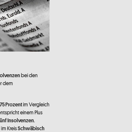
bei den
olvenzen
er dem
im Vergleich
75 Prozent
 entspricht einem Plus
.
fünf Insolvenzen
im Kreis
Schwäbisch