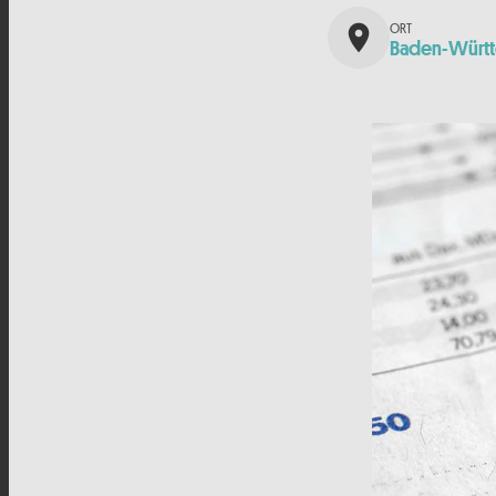
place
Baden-Würt