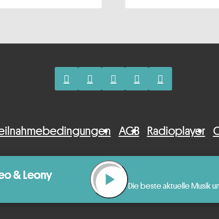
eilnahmebedingungen
AGB
Radioplayer
C
eo & Leony
play_arrow