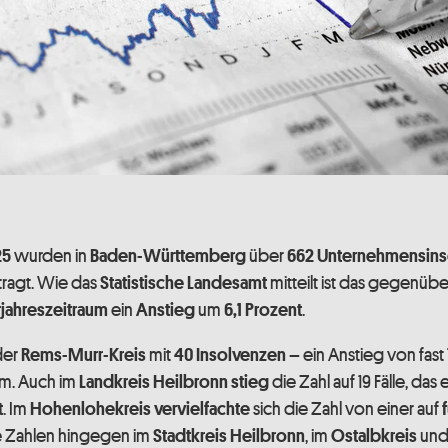
wurden in
über
25
Baden-Württemberg
662
Unternehmensins
ragt. Wie das
mitteilt ist das gegenüb
Statistische Landesamt
ein
um
.
jahreszeitraum
Anstieg
6,1 Prozent
der
mit
– ein Anstieg von fast
Rems-Murr-Kreis
40 Insolvenzen
um. Auch im
die Zahl auf 19 Fälle, das
Landkreis Heilbronn stieg
. Im
sich die Zahl von einer auf
t
Hohenlohekreis
vervielfachte
 Zahlen hingegen im
, im
und 
Stadtkreis Heilbronn
Ostalbkreis