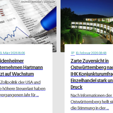
Andreas Hermsdorf / pixelio.de
19
. März 2026 16:06
10
. Februar 2026 08:48
notes
idenheimer
Zarte Zuversicht in
ternehmen Hartmann
Ostwürttemberg na
tzt auf Wachstum
IHK Konjunkturumfra
Einzelhandel stark un
 Zollpolitik der USA und
Druck
e höhere Steuerlast haben
vergangenen Jahr für …
Nach Informationen der
Ostwürttemberg hellt s
die Stimmung in der …