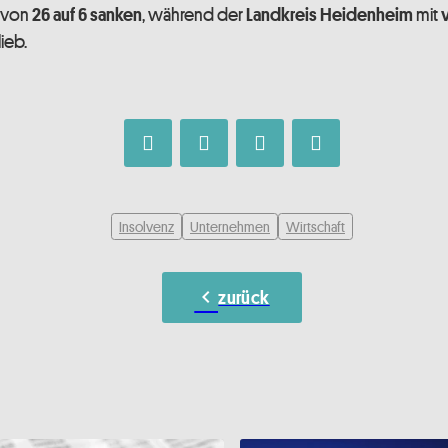
 von
, während der
mit
26 auf 6 sanken
Landkreis Heidenheim
ieb.
Insolvenz
Unternehmen
Wirtschaft
chevron_left
zurück