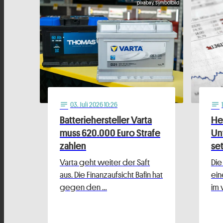
pixabay, Symbolbild
03
. Juli 2026 10:26
notes
notes
Batteriehersteller Varta
He
muss 620.000 Euro Strafe
Un
zahlen
se
Varta geht weiter der Saft
Die
aus. Die Finanzaufsicht Bafin hat
ein
gegen den …
im 