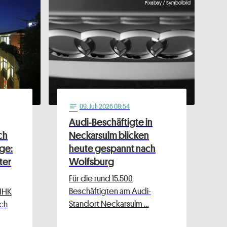
Pixabay / Symbolbild
09
. Juli 2026 08:54
notes
Audi-Beschäftigte in
ch
Neckarsulm blicken
ge:
heute gespannt nach
ter
Wolfsburg
Für die rund 15.500
Beschäftigten am Audi-
 IHK
Standort Neckarsulm …
ich