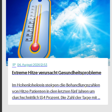
04
. August 2026 12:53
notes
Extreme Hitze verursacht Gesundheitsprobleme
Im Hohenlohekreis steigen die Behandlungszahlen
von Hitze Patienten in den letzten fünf Jahren um
durchschnittlich 13,4 Prozent. Die Zahl der Tage mit …