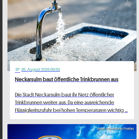
05
. August 2026 09:50
notes
Neckarsulm baut öffentliche Trinkbrunnen aus
Die Stadt Neckarsulm baut ihr Netz öffentlicher
Trinkbrunnen weiter aus. Da eine ausreichende
Flüssigkeitszufuhr bei hohen Temperaturen wichtig …
Stefan Schweihofer/Pixabay