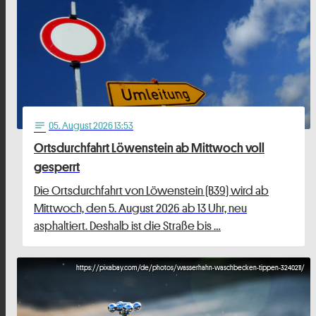
05
. August 2026 13:53
notes
Ortsdurchfahrt Löwenstein ab Mittwoch voll
gesperrt
Die Ortsdurchfahrt von Löwenstein (B39) wird ab
Mittwoch, den 5. August 2026 ab 13 Uhr, neu
asphaltiert. Deshalb ist die Straße bis …
https://pixabay.com/de/photos/wasserhahn-waschbecken-tippen-3240211/