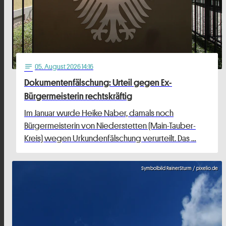
05
. August 2026 14:16
notes
Dokumentenfälschung: Urteil gegen Ex-
Bürgermeisterin rechtskräftig
Im Januar wurde Heike Naber, damals noch
Bürgermeisterin von Niederstetten (Main-Tauber-
Kreis) wegen Urkundenfälschung verurteilt. Das …
Symbolbild RainerSturm / pixelio.de