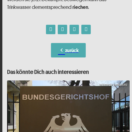
Trinkwasser dementsprechend
.
riechen
chevron_left
zurück
Das könnte Dich auch interessieren
Wikimedia Symbolbild