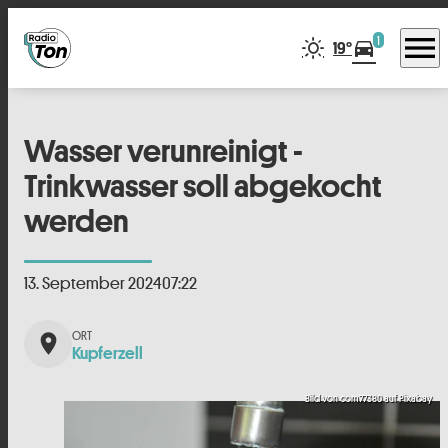
menu
1
directions_car
19°
Wasser verunreinigt -
Trinkwasser soll abgekocht
werden
13. September 2024
07:22
place
Kupferzell
Bild von com77380 auf Pixabay