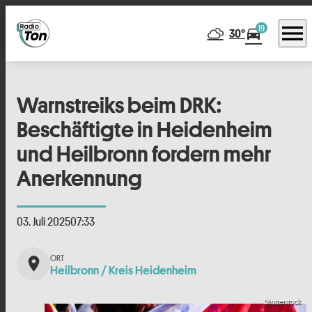
menu
19
directions_car
30°
Warnstreiks beim DRK:
Beschäftigte in Heidenheim
und Heilbronn fordern mehr
Anerkennung
03. Juli 2025
07:33
place
Heilbronn / Kreis Heidenheim
Shutterstock