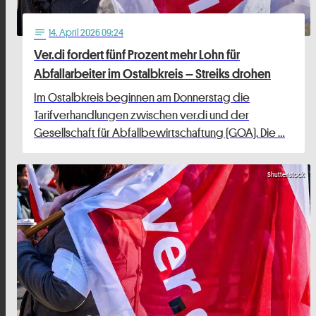
14
. April 2026 09:24
notes
Ver.di fordert fünf Prozent mehr Lohn für
Abfallarbeiter im Ostalbkreis – Streiks drohen
Im Ostalbkreis beginnen am Donnerstag die
Tarifverhandlungen zwischen ver.di und der
Gesellschaft für Abfallbewirtschaftung (GOA). Die …
Shutterstock