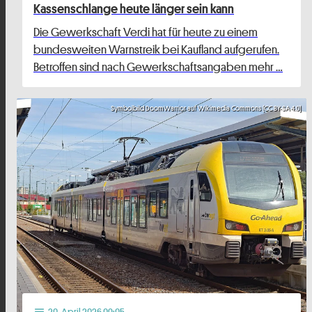
Kassenschlange heute länger sein kann
Die Gewerkschaft Verdi hat für heute zu einem
bundesweiten Warnstreik bei Kaufland aufgerufen.
Betroffen sind nach Gewerkschaftsangaben mehr …
Symbolbild DoomWarrior auf Wikimedia Commons (CC BY-SA 4.0)
20
. April 2026 09:05
notes