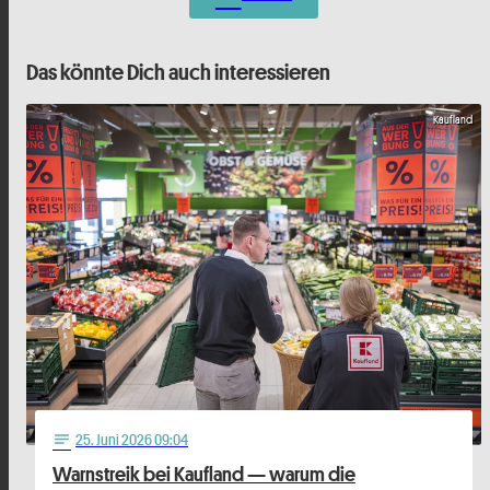
Das könnte Dich auch interessieren
Kaufland
25
. Juni 2026 09:04
notes
Warnstreik bei Kaufland — warum die