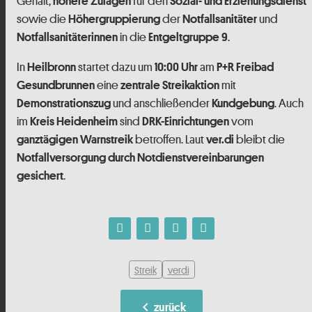
Gehalt,
für den
höhere Zulagen
Sozial- und Erziehungsdienst
sowie die
der
und
Höhergruppierung
Notfallsanitäter
in die
.
Notfallsanitäterinnen
Entgeltgruppe 9
In
startet dazu um
am
Heilbronn
10:00 Uhr
P+R Freibad
eine
mit
Gesundbrunnen
zentrale Streikaktion
und anschließender
. Auch
Demonstrationszug
Kundgebung
im
sind
vom
Kreis Heidenheim
DRK-Einrichtungen
betroffen. Laut
bleibt die
ganztägigen Warnstreik
ver.di
Notfallversorgung durch Notdienstvereinbarungen
.
gesichert
Streik
verdi
chevron_left
zurück