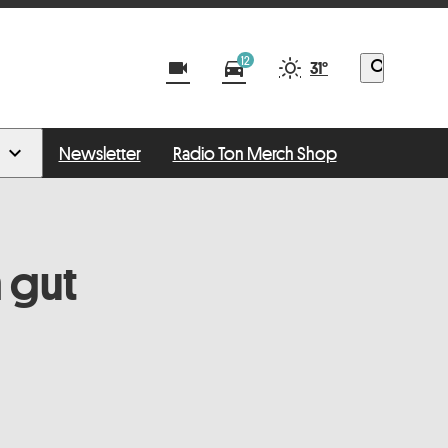
12
videocam
directions_car
search
31°
Newsletter
Radio Ton Merch Shop
 gut