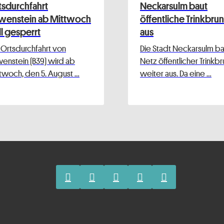
tsdurchfahrt
Neckarsulm baut
wenstein ab Mittwoch
öffentliche Trinkbru
ll gesperrt
aus
 Ortsdurchfahrt von
Die Stadt Neckarsulm bau
enstein (B39) wird ab
Netz öffentlicher Trinkb
twoch, den 5. August …
weiter aus. Da eine …