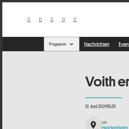
Nachrichten
Even
Programm
Voith e
12. Juni 2024
15:51
place
Heidenheim