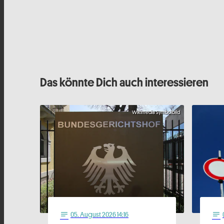
Das könnte Dich auch interessieren
Wikimedia Symbolbild
05
. August 2026 14:16
notes
notes