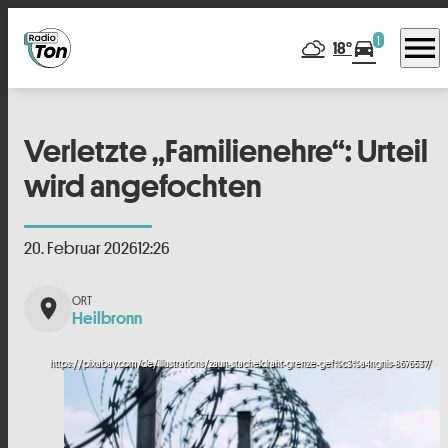
menu
1
directions_car
18°
Verletzte „Familienehre“: Urteil
wird angefochten
20. Februar 2026
12:26
place
Heilbronn
https://pixabay.com/de/illustrations/zaun-stacheldraht-grenze-gef%c3%a4ngnis-8676537/