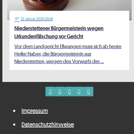
21
. Januar 2026 09:18
notes
Niederstettener Bürgermeisterin wegen
Urkundenfälschung vor Gericht
Vor dem Landgericht Ellwangen muss sich ab heute
Heike Naber, die Bürgermeisterin aus
Niederstetten, wegen des Vorwurfs der …
Impressum
Datenschutzhinweise