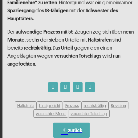
. Hintergrund war ein gemeinsamer
Familienehre“ zu retten
des
mit der
Spaziergang
18-Jährigen
Schwester des
Haupttäters.
Der
mit 56 Zeugen zog sich über
aufwendige Prozess
neun
, sechs der sieben Urteile mit
sind
Monate
Haftstrafen
bereits
. Das
gegen den einen
rechtskräftig
Urteil
Angeklagten wegen
wird nun
versuchten Totschlags
.
angefochten
Haftstrafe
Landgericht
Prozess
rechtskräftig
Revision
versuchter Mord
versuchter Totschlag
chevron_left
zurück