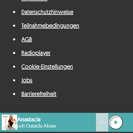
Datenschutzhinweise
Teilnahmebedingungen
AGB
Radioplayer
Cookie-Einstellungen
Jobs
Barrierefreiheit
Anastacia
queue_music
play_arrow
Left Outside Alone