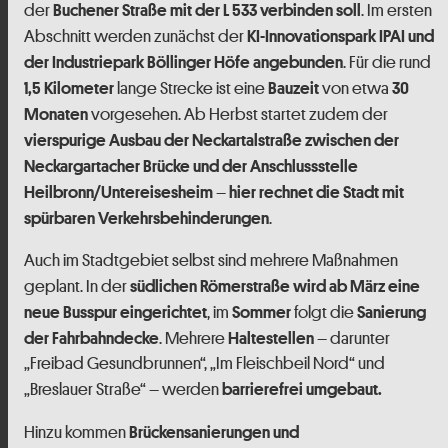
der
. Im ersten
Buchener Straße mit der L 533 verbinden soll
Abschnitt werden zunächst der
KI-Innovationspark IPAI und
. Für die rund
der Industriepark Böllinger Höfe angebunden
lange Strecke ist eine
von etwa
1,5 Kilometer
Bauzeit
30
vorgesehen. Ab Herbst startet zudem der
Monaten
vierspurige Ausbau der Neckartalstraße zwischen der
Neckargartacher Brücke und der Anschlussstelle
–
Heilbronn/Untereisesheim
hier rechnet die Stadt mit
.
spürbaren Verkehrsbehinderungen
Auch im Stadtgebiet selbst sind mehrere Maßnahmen
geplant. In der
südlichen Römerstraße wird ab März eine
, im
folgt die
neue Busspur eingerichtet
Sommer
Sanierung
. Mehrere
– darunter
der Fahrbahndecke
Haltestellen
„Freibad Gesundbrunnen“, „Im Fleischbeil Nord“ und
„Breslauer Straße“ – werden
barrierefrei umgebaut.
Hinzu kommen
Brückensanierungen und