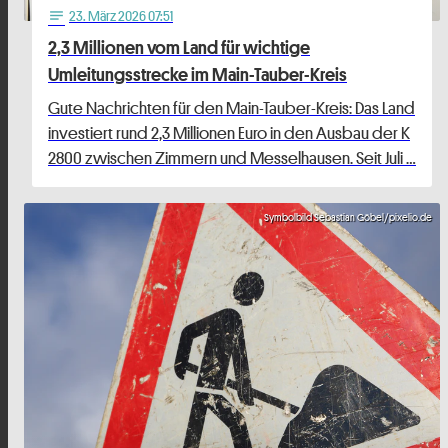
23
. März 2026 07:51
notes
2,3 Millionen vom Land für wichtige
Umleitungsstrecke im Main-Tauber-Kreis
Gute Nachrichten für den Main-Tauber-Kreis: Das Land
investiert rund 2,3 Millionen Euro in den Ausbau der K
2800 zwischen Zimmern und Messelhausen. Seit Juli …
Symbolbild Sebastian Göbel/pixelio.de