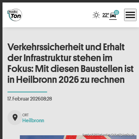
menu
10
directions_car
22°
Verkehrssicherheit und Erhalt
der Infrastruktur stehen im
Fokus: Mit diesen Baustellen ist
in Heilbronn 2026 zu rechnen
17. Februar 2026
08:28
place
Heilbronn
Symbolbild Sebastian Göbel/pixelio.de