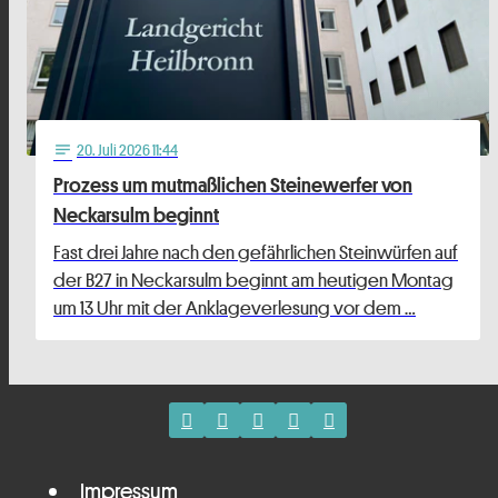
20
. Juli 2026 11:44
notes
Prozess um mutmaßlichen Steinewerfer von
Neckarsulm beginnt
Fast drei Jahre nach den gefährlichen Steinwürfen auf
der B27 in Neckarsulm beginnt am heutigen Montag
um 13 Uhr mit der Anklageverlesung vor dem …
Impressum