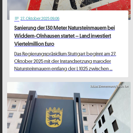
27
. Oktober 2025 09:06
notes
Sanierung der 130 Meter Natursteinmauern bei
Widdern-Olnhausen startet – Land investiert
Viertelmillion Euro
Das Regierungspräsidium Stuttgart beginnt am 27.
Oktober 2025 mit der Instandsetzung maroder
Natursteinmauern entlang der L 1025 zwischen …
Tobias Zimmermann/Radio Ton