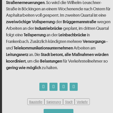
. So wird die Wilhelm-Leuschner-
Straßenerneuerungen
Straße in Böckingen an einem Wochenende nach Ostern für
Asphaltarbeiten voll gesperrt. Im zweiten Quartal ist eine
der
wegen
zweiwöchige Vollsperrung
Brüggemannstraße
Arbeiten an der
geplant, im dritten Quartal
Industriebrücke
folgt eine
an der
in
Teilsperrung
Leinbachbrücke
Frankenbach. Zusätzlich kündigten mehrere
–
Versorgungs
und
Arbeiten am
Telekommunikationsunternehmen
an. Die
Leitungsnetz
Stadt betont, alle Maßnahmen würden
, um die
für Verkehrsteilnehmer so
koordiniert
Belastungen
zu halten.
gering wie möglich
Baustelle
Sanierung
Stadt
Verkehr