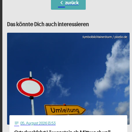
chevron_left
zurück
Das könnte Dich auch interessieren
Symbolbild RainerSturm / pixelio.de
05
. August 2026 13:53
notes