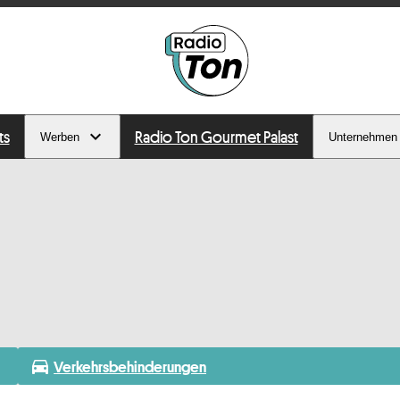
ts
Radio Ton Gourmet Palast
Werben
Unternehmen
directions_car
Verkehrsbehinderungen