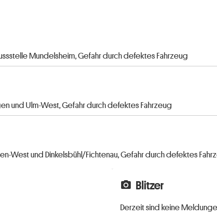
chlussstelle Mundelsheim, Gefahr durch defektes Fahrzeug
ngen und Ulm-West, Gefahr durch defektes Fahrzeug
n-West und Dinkelsbühl/Fichtenau, Gefahr durch defektes Fahr
Blitzer
local_see
Derzeit sind keine Meldung