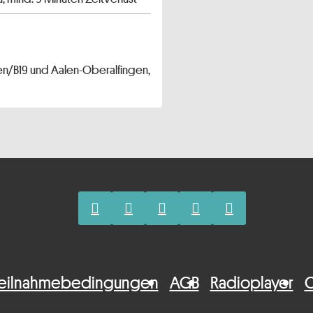
en/B19 und Aalen-Oberalfingen,
eilnahmebedingungen
AGB
Radioplayer
C