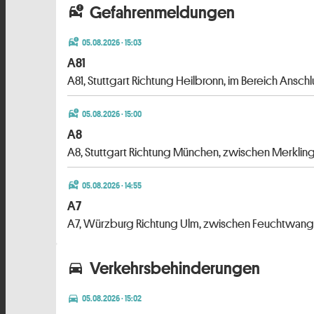
Gefahrenmeldungen
car_crash
car_crash
05.08.2026 · 15:03
A81
A81, Stuttgart Richtung Heilbronn, im Bereich Ans
car_crash
05.08.2026 · 15:00
A8
A8, Stuttgart Richtung München, zwischen Merkli
car_crash
05.08.2026 · 14:55
A7
A7, Würzburg Richtung Ulm, zwischen Feuchtwange
Verkehrsbehinderungen
directions_car
directions_car
05.08.2026 · 15:02