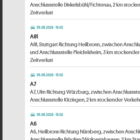
Anschlussstelle Dinkelsbühl/Fichtenau, 2 km stocke
Zeitverlust
directions_car
05.08.2026 · 15:02
A81
A81, Stuttgart Richtung Heilbronn, zwischen Ansch
und Anschlussstelle Pleidelsheim, 3 km stockender
Zeitverlust
directions_car
05.08.2026 · 15:02
A7
A7, Ulm Richtung Würzburg, zwischen Anschlussste
Anschlussstelle Kitzingen, 2 km stockender Verkehr
directions_car
05.08.2026 · 15:02
A6
A6, Heilbronn Richtung Nürnberg, zwischen Anschl
Anschlussstelle Ilshofen/Wolpertshausen, 2 km Stau