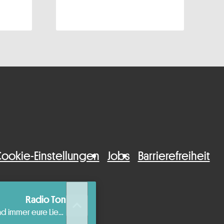
ookie-Einstellungen
Jobs
Barrierefreiheit
Radio Ton
queue_music
Die beste aktuelle Musik und immer eure Lieblingshits.