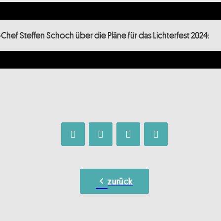
hef Steffen Schoch über die Pläne für das Lichterfest 2024:
chevron_left
zurück