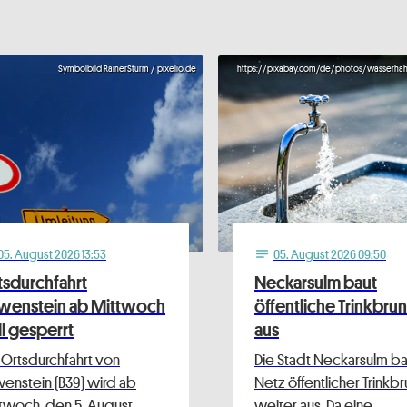
Symbolbild RainerSturm / pixelio.de
https://pixabay.com/de/photos/wasserha
05
. August 2026 13:53
05
. August 2026 09:50
notes
tsdurchfahrt
Neckarsulm baut
wenstein ab Mittwoch
öffentliche Trinkbru
ll gesperrt
aus
 Ortsdurchfahrt von
Die Stadt Neckarsulm bau
enstein (B39) wird ab
Netz öffentlicher Trinkb
twoch, den 5. August …
weiter aus. Da eine …