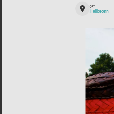
place
Heilbronn