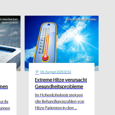
hn-waschbecken-
Stefan Schweihofer/Pixabay
tippen-3240211/
04
. August 2026 12:53
notes
Extreme Hitze verursacht
nnen
Gesundheitsprobleme
Im Hohenlohekreis steigen
die Behandlungszahlen von
t ihr
Hitze Patienten in den …
runnen