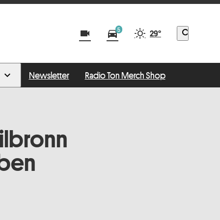
5
videocam
directions_car
search
29°
Newsletter
Radio Ton Merch Shop
ilbronn
oben