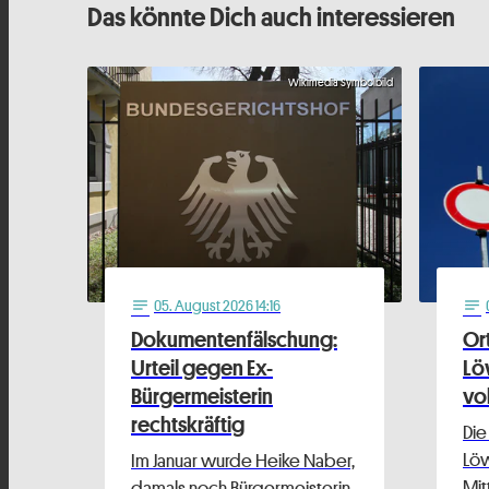
Das könnte Dich auch interessieren
Wikimedia Symbolbild
05
. August 2026 14:16
notes
notes
Dokumentenfälschung:
Or
Urteil gegen Ex-
Lö
Bürgermeisterin
vo
rechtskräftig
Die
Löw
Im Januar wurde Heike Naber,
Mit
damals noch Bürgermeisterin