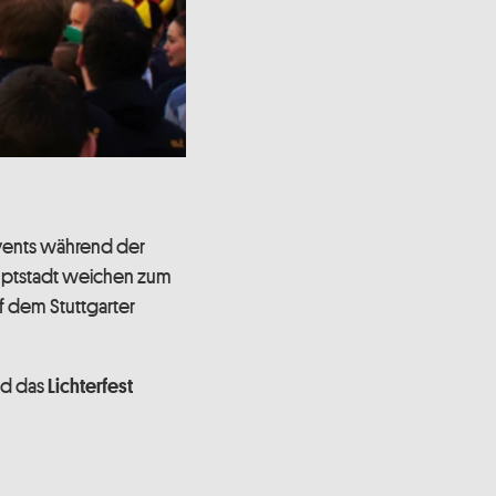
vents während der
auptstadt weichen zum
uf dem Stuttgarter
nd das
Lichterfest