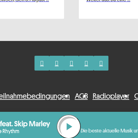
eilnahmebedingungen
AGB
Radioplayer
C
 feat. Skip Marley
play_arrow
he Rhythm