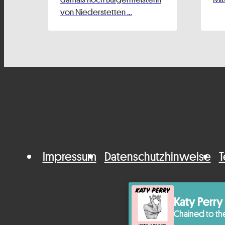
von Niederstetten …
Impressum
Datenschutzhinweise
T
Katy Perry
Chained to t