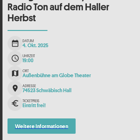
Radio Ton auf dem Haller
Herbst
DATUM
date_range
4. Okt. 2025
UHRZEIT
schedule
19:00
ORT
map
Außenbühne am Globe Theater
ADRESSE
place
74523 Schwäbisch Hall
TICKETPREIS
euro
Eintritt frei!
Weitere Informationen