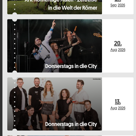
Sep
2026
in die Welt der Römer
20.
Aug
2026
Donnerstags in die City
13.
Aug
2026
Donnerstags in die City