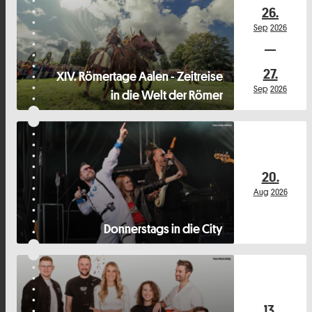
26.
Sep
2026
27.
XIV. Römertage Aalen - Zeitreise
Sep
2026
in die Welt der Römer
20.
Aug
2026
Donnerstags in die City
13.