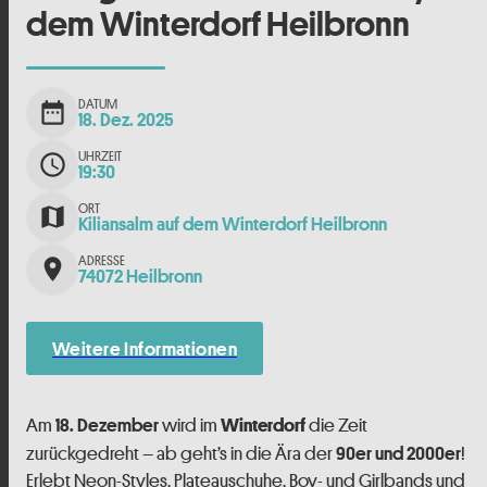
dem Winterdorf Heilbronn
DATUM
date_range
18. Dez. 2025
UHRZEIT
schedule
19:30
ORT
map
Kiliansalm auf dem Winterdorf Heilbronn
ADRESSE
place
74072 Heilbronn
Weitere Informationen
Winterdorf
Am
wird im
die Zeit
18. Dezember
zurückgedreht – ab geht’s in die Ära der
!
90er und 2000er
Erlebt Neon-Styles, Plateauschuhe, Boy- und Girlbands und