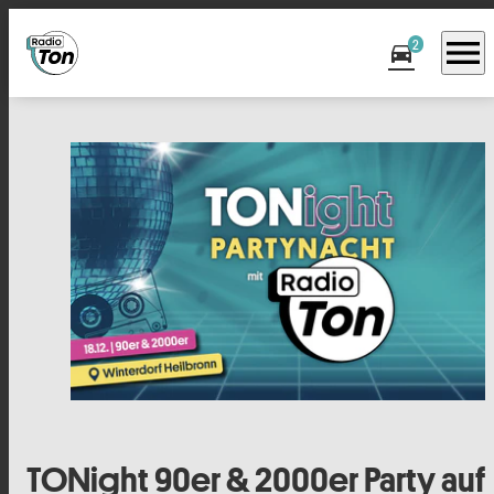
menu
2
directions_car
TONight 90er & 2000er Party auf