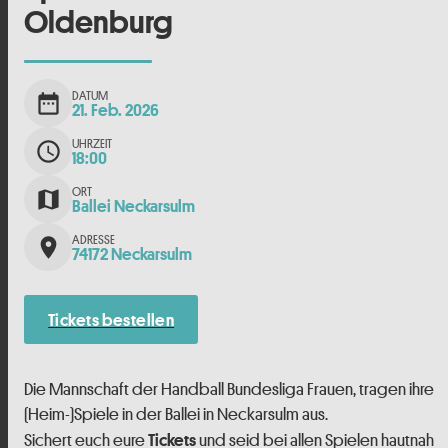
Oldenburg
DATUM
date_range
21. Feb. 2026
UHRZEIT
schedule
18:00
ORT
map
Ballei Neckarsulm
ADRESSE
place
74172 Neckarsulm
Tickets bestellen
Die Mannschaft der Handball Bundesliga Frauen, tragen ihre
(Heim-)Spiele in der Ballei in Neckarsulm aus.
Sichert euch eure
und seid bei allen Spielen hautnah
Tickets