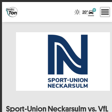
menu
11
directions_car
20°
Sport-Union Neckarsulm vs. VfL