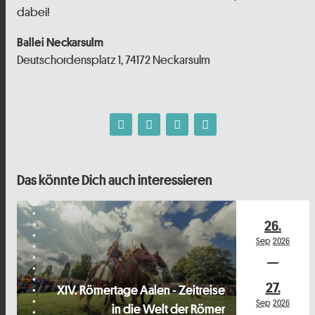
dabei!
Ballei Neckarsulm
Deutschordensplatz 1, 74172 Neckarsulm
Das könnte Dich auch interessieren
26.
Sep
2026
27.
XIV. Römertage Aalen - Zeitreise
Sep
2026
in die Welt der Römer