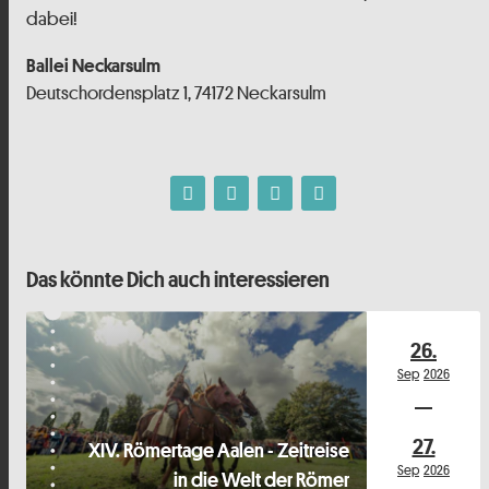
dabei!
Ballei Neckarsulm
Deutschordensplatz 1, 74172 Neckarsulm
Das könnte Dich auch interessieren
26.
Sep
2026
27.
XIV. Römertage Aalen - Zeitreise
Sep
2026
in die Welt der Römer