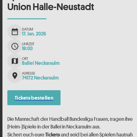
Union Halle-Neustadt
DATUM
date_range
17. Jan. 2026
UHRZEIT
schedule
18:00
ORT
map
Ballei Neckarsulm
ADRESSE
place
74172 Neckarsulm
Tickets bestellen
Die Mannschaft der Handball Bundesliga Frauen, tragen ihre
(Heim-)Spiele in der Ballei in Neckarsulm aus.
Sichert euch eure
und seid bei allen Spielen hautnah
Tickets