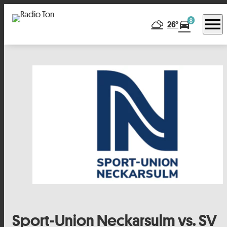
menu
8
directions_car
26°
Sport-Union Neckarsulm vs. SV