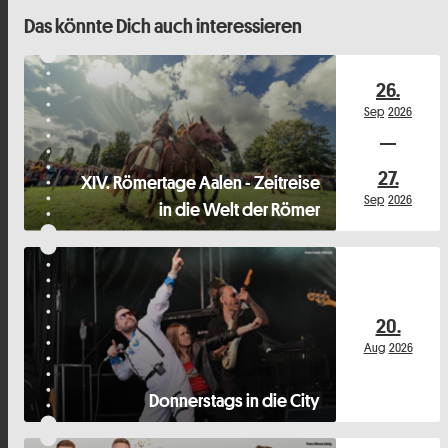
Das könnte Dich auch interessieren
26.
Sep
2026
27.
XIV. Römertage Aalen - Zeitreise
Sep
2026
in die Welt der Römer
20.
Aug
2026
Donnerstags in die City