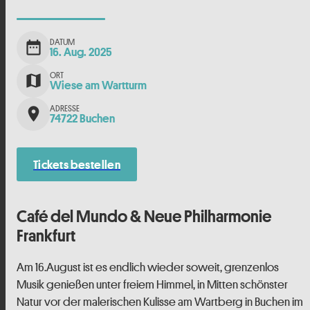
DATUM
date_range
16. Aug. 2025
ORT
map
Wiese am Wartturm
ADRESSE
place
74722 Buchen
Tickets bestellen
Café del Mundo & Neue Philharmonie
Frankfurt
Am 16.August ist es endlich wieder soweit, grenzenlos
Musik genießen unter freiem Himmel, in Mitten schönster
Natur vor der malerischen Kulisse am Wartberg in Buchen im