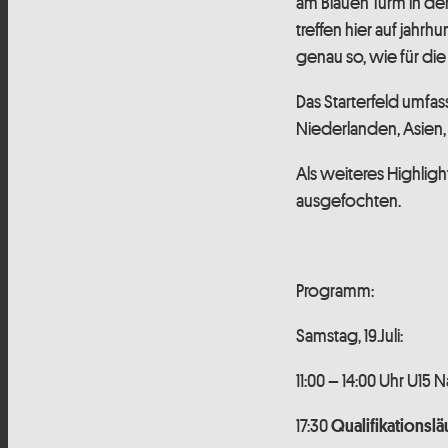
am Blauen Turm in de
treffen hier auf jahrh
genau so, wie für di
Das Starterfeld umfa
Niederlanden, Asien,
Als weiteres Highli
ausgefochten.
Programm:
Samstag, 19.Juli:
11:00 – 14:00 Uhr U15
17:30
Qualifikationslä