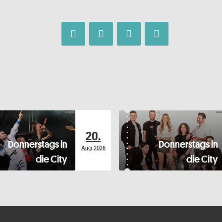
20.
Donnerstags in
Donnerstags in
Aug
2026
die City
die City