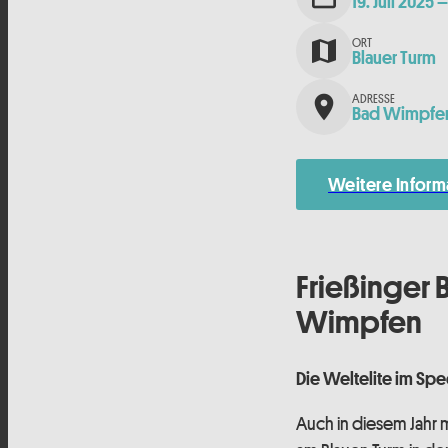
19. Juli 2025
–
ORT
map
Blauer Turm
ADRESSE
place
Bad Wimpfe
Weitere Inform
Frießinger 
Wimpfen
Die Weltelite im Spe
Auch in diesem Jahr 