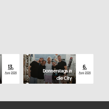
13.
6.
Donnerstags in
Aug
2026
Aug
2026
die City