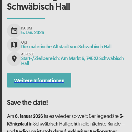
Schwäbisch Hall
DATUM
date_range
6. Jan. 2026
ORT
map
Die malerische Altstadt von Schwäbisch Hall
ADRESSE
place
Start-/Zielbereich: Am Markt 6, 74523 Schwäbisch
Hall
Weitere Informationen
Save the date!
Am
ist es wieder so weit: Der legendäre
6. Januar 2026
3-
in Schwäbisch Hall geht in die nächste Runde –
Königslauf
und
Radio Ton ist stolz darauf, exklusiver Radiopartner