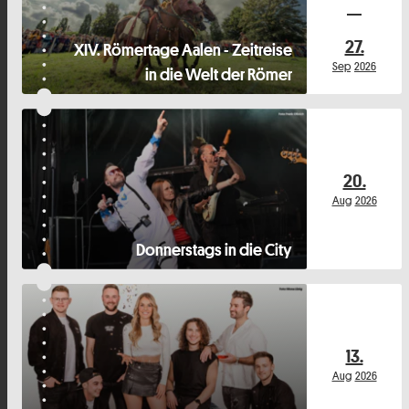
27.
XIV. Römertage Aalen - Zeitreise
Sep
2026
in die Welt der Römer
20.
Aug
2026
Donnerstags in die City
13.
Aug
2026