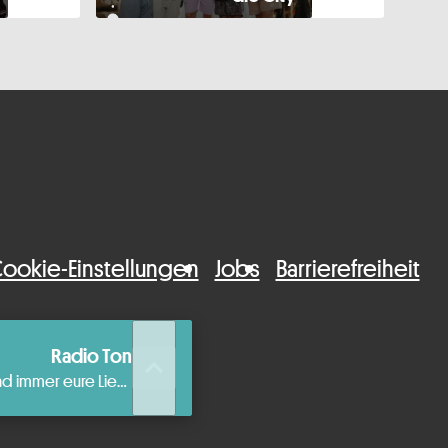
ookie-Einstellungen
Jobs
Barrierefreiheit
Radio Ton
queue_music
Die beste aktuelle Musik und immer eure Lieblingshits.