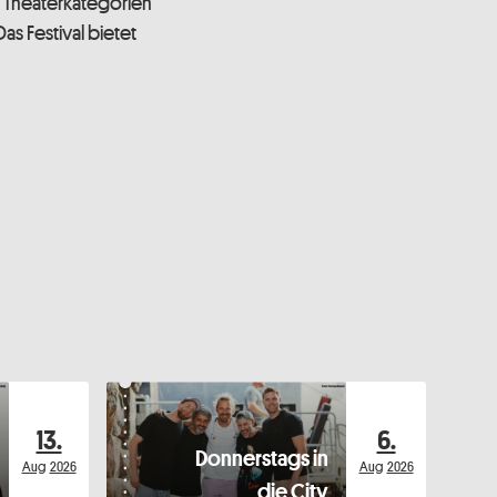
 Theaterkategorien
as Festival bietet
13.
6.
Donnerstags in
Aug
2026
Aug
2026
die City