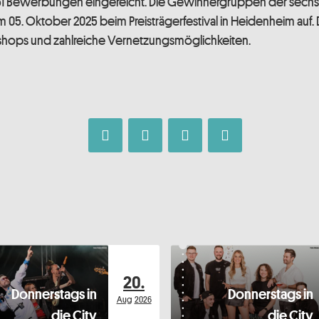
151 Bewerbungen eingereicht. Die Gewinnergruppen der sechs
m 05. Oktober 2025 beim Preisträgerfestival in Heidenheim auf. D
hops und zahlreiche Vernetzungsmöglichkeiten.
20.
Donnerstags in
Donnerstags in
Aug
2026
die City
die City