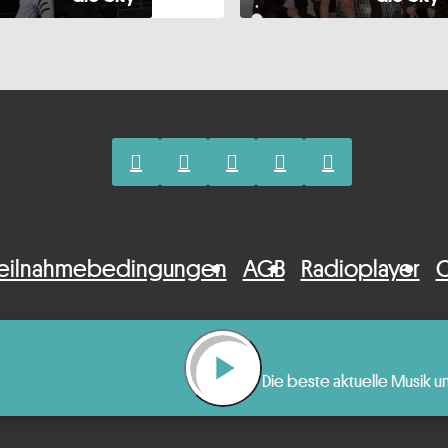
eilnahmebedingungen
AGB
Radioplayer
C
n
play_arrow