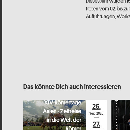
Dieses Jahr wurden 
treten vom 02. bis zu
Aufführungen, Works
Das könnte Dich auch interessieren
XIV. Römertage
26.
Aalen - Zeitreise
Sep
2026
in die Welt der
27.
Römer