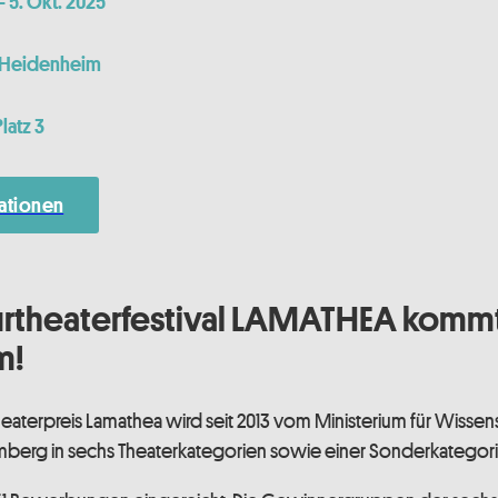
– 5. Okt. 2025
r Heidenheim
atz 3
ationen
rtheaterfestival LAMATHEA komm
m!
aterpreis Lamathea wird seit 2013 vom Ministerium für Wissen
berg in sechs Theaterkategorien sowie einer Sonderkategorie