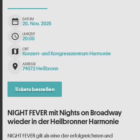
DATUM
date_range
20. Nov. 2025
UHRZEIT
schedule
20:00
ORT
map
Konzert- und Kongresszentrum Harmonie
ADRESSE
place
74072 Heilbronn
Tickets bestellen
NIGHT FEVER mit Nights on Broadway
wieder in der Heilbronner Harmonie
NIGHT FEVER gilt als eine der erfolgreichsten und