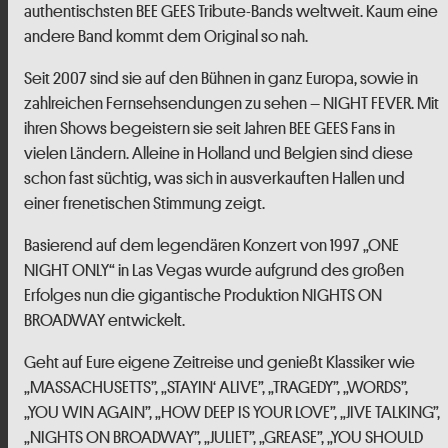
authentischsten BEE GEES Tribute-Bands weltweit. Kaum eine
andere Band kommt dem Original so nah.
Seit 2007 sind sie auf den Bühnen in ganz Europa, sowie in
zahlreichen Fernsehsendungen zu sehen – NIGHT FEVER. Mit
ihren Shows begeistern sie seit Jahren BEE GEES Fans in
vielen Ländern. Alleine in Holland und Belgien sind diese
schon fast süchtig, was sich in ausverkauften Hallen und
einer frenetischen Stimmung zeigt.
Basierend auf dem legendären Konzert von 1997 „ONE
NIGHT ONLY“ in Las Vegas wurde aufgrund des großen
Erfolges nun die gigantische Produktion NIGHTS ON
BROADWAY entwickelt.
Geht auf Eure eigene Zeitreise und genießt Klassiker wie
„MASSACHUSETTS”, „STAYIN‘ ALIVE”, „TRAGEDY”, „WORDS”,
„YOU WIN AGAIN”, „HOW DEEP IS YOUR LOVE”, „JIVE TALKING”,
„NIGHTS ON BROADWAY”, „JULIET”, „GREASE”, „YOU SHOULD