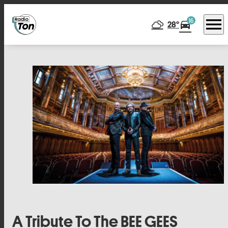
menu
16
directions_car
28°
A Tribute To The BEE GEES