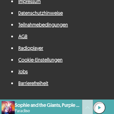
Impressum
Datenschutzhinweise
Teilnahmebedingungen
AGB
Radioplayer
Cookie-Einstellungen
Jobs
Barrierefreiheit
Sophie and the Giants, Purple Disco Machine
queue_music
play_arrow
Paradise