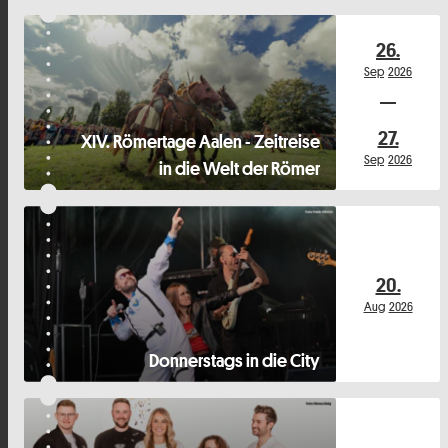
26.
Sep
2026
27.
XIV. Römertage Aalen - Zeitreise
Sep
2026
in die Welt der Römer
20.
Aug
2026
Donnerstags in die City