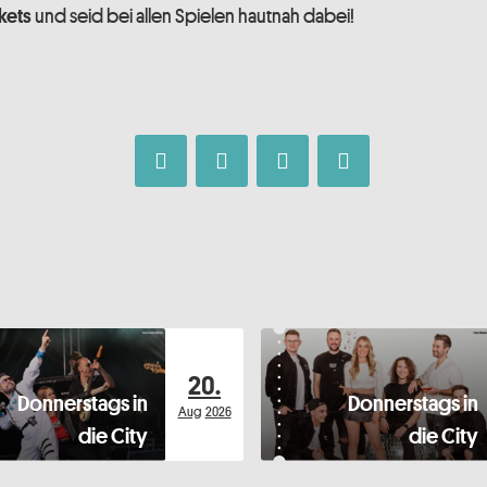
und seid bei allen Spielen hautnah dabei!
kets
20.
Donnerstags in
Donnerstags in
Aug
2026
die City
die City