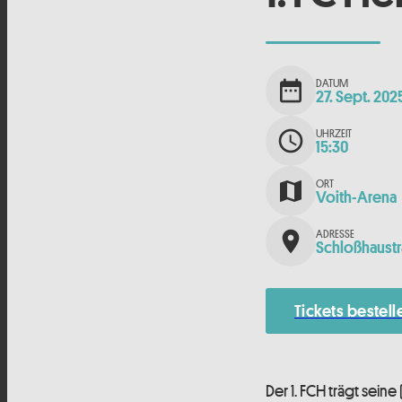
DATUM
date_range
27. Sept. 202
UHRZEIT
schedule
15:30
ORT
map
Voith-Arena
ADRESSE
place
Schloßhaustr
Tickets bestell
Der 1. FCH trägt sein