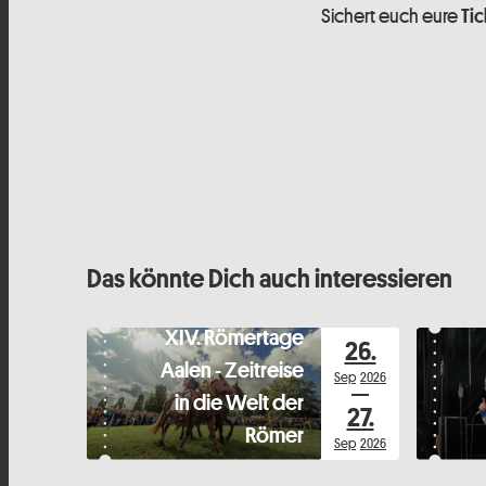
Sichert euch eure
Tic
Das könnte Dich auch interessieren
XIV. Römertage
26.
Aalen - Zeitreise
Sep
2026
in die Welt der
27.
Römer
Sep
2026