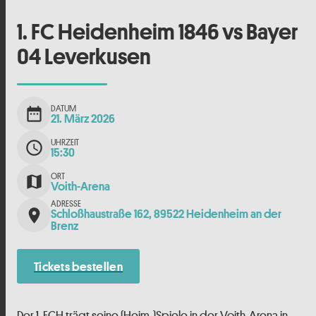
1. FC Heidenheim 1846 vs Bayer
04 Leverkusen
DATUM
date_range
21. März 2026
UHRZEIT
schedule
15:30
ORT
map
Voith-Arena
ADRESSE
place
Schloßhaustraße 162, 89522 Heidenheim an der
Brenz
Tickets bestellen
Der 1. FCH trägt seine (Heim-)Spiele in der Voith-Arena in