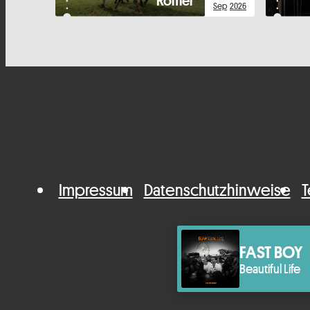
Römer
Sep
2026
Impressum
Datenschutzhinweise
T
FAST BOY
Beautiful Life