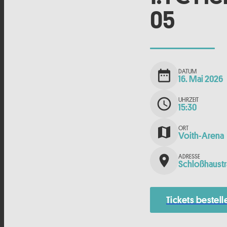
05
DATUM
date_range
16. Mai 2026
UHRZEIT
schedule
15:30
ORT
map
Voith-Arena
ADRESSE
place
Schloßhaustr
Tickets bestell