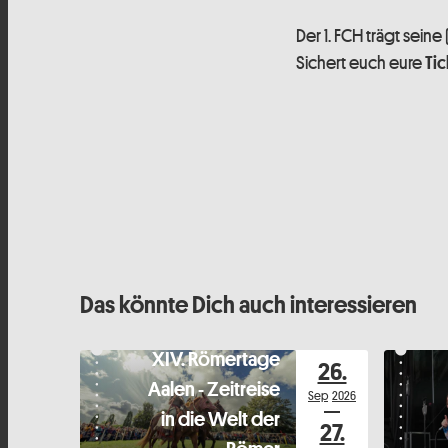
Der 1. FCH trägt sein
Sichert euch eure
Tic
Das könnte Dich auch interessieren
XIV. Römertage
26.
Aalen - Zeitreise
Sep
2026
in die Welt der
27.