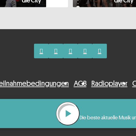
die City
die City
eilnahmebedingungen
AGB
Radioplayer
C
play_arrow