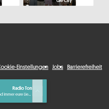
die City
ookie-Einstellungen
Jobs
Barrierefreiheit
Radio Ton
queue_music
Die beste aktuelle Musik und immer eure Lieblingshits.