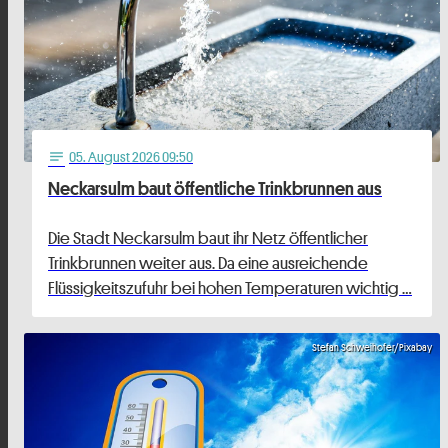
05
. August 2026 09:50
notes
Neckarsulm baut öffentliche Trinkbrunnen aus
Die Stadt Neckarsulm baut ihr Netz öffentlicher
Trinkbrunnen weiter aus. Da eine ausreichende
Flüssigkeitszufuhr bei hohen Temperaturen wichtig …
Stefan Schweihofer/Pixabay