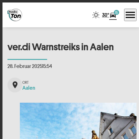
menu
15
directions_car
30°
ver.di Warnstreiks in Aalen
28. Februar 2025
15:54
place
Aalen