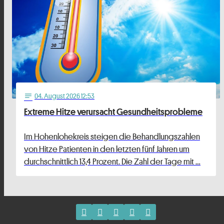
04
. August 2026 12:53
notes
Extreme Hitze verursacht Gesundheitsprobleme
Im Hohenlohekreis steigen die Behandlungszahlen
von Hitze Patienten in den letzten fünf Jahren um
durchschnittlich 13,4 Prozent. Die Zahl der Tage mit …