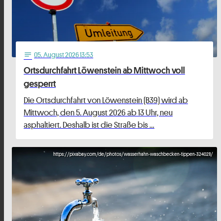
05
. August 2026 13:53
notes
Ortsdurchfahrt Löwenstein ab Mittwoch voll
gesperrt
Die Ortsdurchfahrt von Löwenstein (B39) wird ab
Mittwoch, den 5. August 2026 ab 13 Uhr, neu
asphaltiert. Deshalb ist die Straße bis …
https://pixabay.com/de/photos/wasserhahn-waschbecken-tippen-3240211/