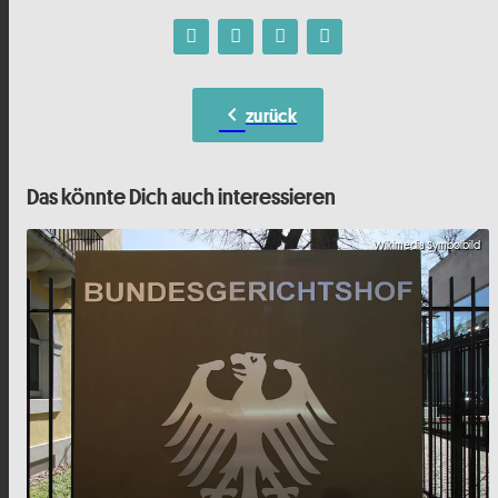
chevron_left
zurück
Das könnte Dich auch interessieren
Wikimedia Symbolbild