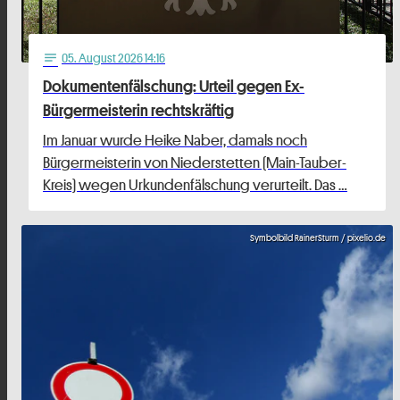
05
. August 2026 14:16
notes
Dokumentenfälschung: Urteil gegen Ex-
Bürgermeisterin rechtskräftig
Im Januar wurde Heike Naber, damals noch
Bürgermeisterin von Niederstetten (Main-Tauber-
Kreis) wegen Urkundenfälschung verurteilt. Das …
Symbolbild RainerSturm / pixelio.de