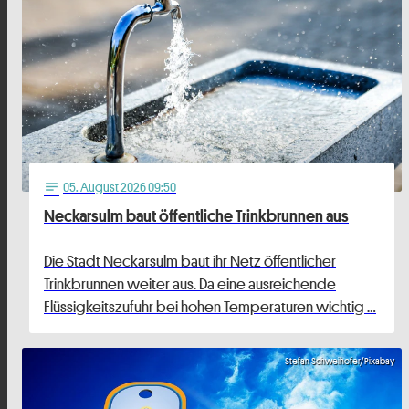
05
. August 2026 09:50
notes
Neckarsulm baut öffentliche Trinkbrunnen aus
Die Stadt Neckarsulm baut ihr Netz öffentlicher
Trinkbrunnen weiter aus. Da eine ausreichende
Flüssigkeitszufuhr bei hohen Temperaturen wichtig …
Stefan Schweihofer/Pixabay