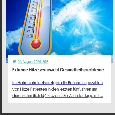
04
. August 2026 12:53
notes
Extreme Hitze verursacht Gesundheitsprobleme
Im Hohenlohekreis steigen die Behandlungszahlen
von Hitze Patienten in den letzten fünf Jahren um
durchschnittlich 13,4 Prozent. Die Zahl der Tage mit …