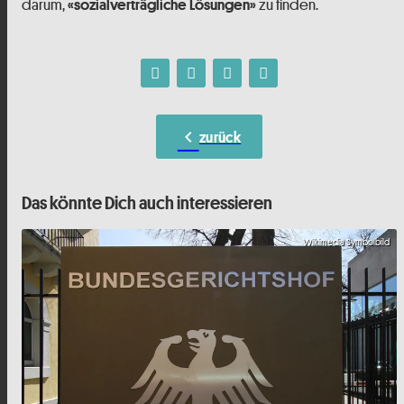
darum,
zu finden.
«sozialverträgliche Lösungen»
chevron_left
zurück
Das könnte Dich auch interessieren
Wikimedia Symbolbild