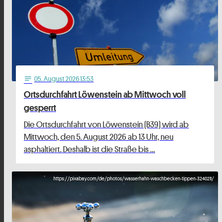
05
. August 2026 13:53
notes
Ortsdurchfahrt Löwenstein ab Mittwoch voll
gesperrt
Die Ortsdurchfahrt von Löwenstein (B39) wird ab
Mittwoch, den 5. August 2026 ab 13 Uhr, neu
asphaltiert. Deshalb ist die Straße bis …
https://pixabay.com/de/photos/wasserhahn-waschbecken-tippen-3240211/