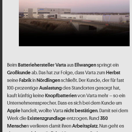
Beim
aus
springt ein
Batteriehersteller
Varta
Ellwangen
ab. Das hat zur Folge, dass Varta zum
Großkunde
Herbst
seine
in
schließt. Der Kunde, der für fast
Fabrik
Nördlingen
100-prozentige
des Standortes gesorgt hat,
Auslastung
kauft künftig keine
von Varta mehr – so ein
Knopfbatterien
Unternehmenssprecher. Dass es sich bei dem Kunde um
handelt, wollte Varta
. Damit sei dem
Apple
nicht bestätigen
Werk die
entzogen. Rund
Existenzgrundlage
350
n verlieren damit ihren
. Nun geht es
Mensche
Arbeitsplatz