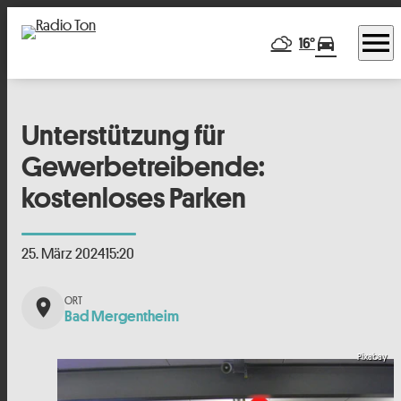
menu
directions_car
16°
Unterstützung für
Gewerbetreibende:
kostenloses Parken
25. März 2024
15:20
place
Bad Mergentheim
Pixabay