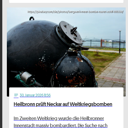
https://pixabay.com/de/photos/bergwerk-meer-bombe-nusret-schiff-655338/
30
. Januar 2026 11:56
notes
Heilbronn prüft Neckar auf Weltkriegsbomben
Im Zweiten Weltkrieg wurde die Heilbronner
Innenstadt massiv bombardiert. Die Suche nach