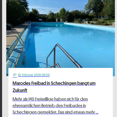
19
. Februar 2026 09:59
notes
Marodes Freibad in Schechingen bangt um
Zukunft
Mehr als 140 Freiwillige haben sich für den
ehrenamtlichen Betrieb des Freibades in
Schechingen gemeldet. Das sind etwas mehr …