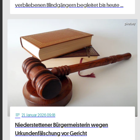
verbliebenen Blindgängern begleitet bis heute …
pixabay
21
. Januar 2026 09:18
notes
Niederstettener Bürgermeisterin wegen
Urkundenfälschung vor Gericht