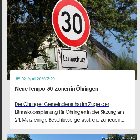
02
. April 2026 13:29
notes
Neue Tempo-30-Zonen in Öhringen
Der Öhringer Gemeinderat hat im Zuge der
Lärmaktionsplanung für Öhringen in der Sitzung am
24. März einige Beschlüsse gefasst, die zu neuen …
Daniel Meckes, Radio Ton