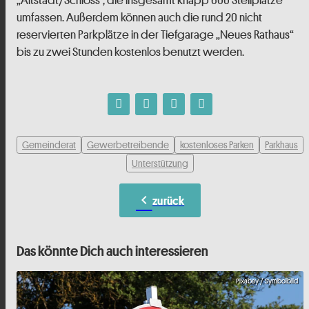
umfassen. Außerdem können auch die rund 20 nicht
reservierten Parkplätze in der Tiefgarage „Neues Rathaus“
bis zu zwei Stunden kostenlos benutzt werden.
Gemeinderat
Gewerbetreibende
kostenloses Parken
Parkhaus
Unterstützung
chevron_left
zurück
Das könnte Dich auch interessieren
Pixabay / Symbolbild