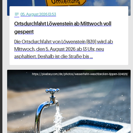
05
. August 2026 13:53
notes
Ortsdurchfahrt Löwenstein ab Mittwoch voll
gesperrt
Die Ortsdurchfahrt von Löwenstein (B39) wird ab
Mittwoch, den 5. August 2026 ab 13 Uhr, neu
asphaltiert. Deshalb ist die Straße bis …
https://pixabay.com/de/photos/wasserhahn-waschbecken-tippen-3240211/