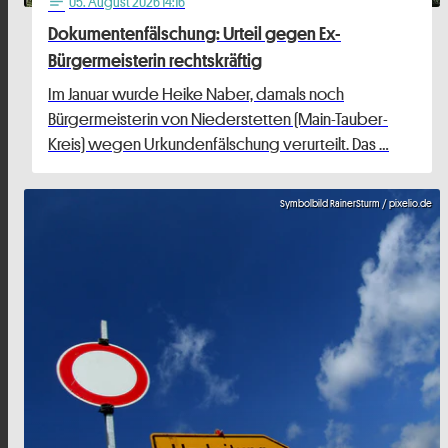
05
. August 2026 14:16
notes
Dokumentenfälschung: Urteil gegen Ex-
Bürgermeisterin rechtskräftig
Im Januar wurde Heike Naber, damals noch
Bürgermeisterin von Niederstetten (Main-Tauber-
Kreis) wegen Urkundenfälschung verurteilt. Das …
Symbolbild RainerSturm / pixelio.de