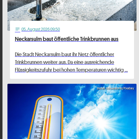
05
. August 2026 09:50
notes
Neckarsulm baut öffentliche Trinkbrunnen aus
Die Stadt Neckarsulm baut ihr Netz öffentlicher
Trinkbrunnen weiter aus. Da eine ausreichende
Flüssigkeitszufuhr bei hohen Temperaturen wichtig …
Stefan Schweihofer/Pixabay