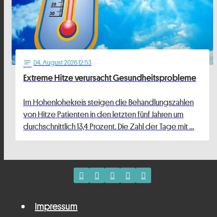
04
. August 2026 12:53
notes
Extreme Hitze verursacht Gesundheitsprobleme
Im Hohenlohekreis steigen die Behandlungszahlen
von Hitze Patienten in den letzten fünf Jahren um
durchschnittlich 13,4 Prozent. Die Zahl der Tage mit …
Impressum