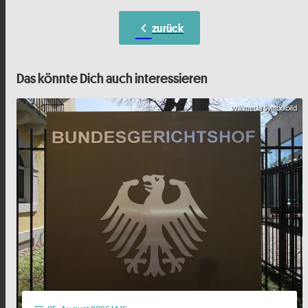
chevron_left
zurück
Das könnte Dich auch interessieren
Wikimedia Symbolbild