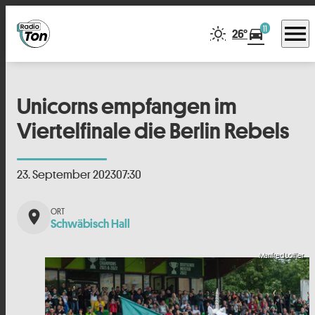
menu
11
directions_car
26°
Unicorns empfangen im
Viertelfinale die Berlin Rebels
23. September 2023
07:30
place
Schwäbisch Hall
Manfred Löffler