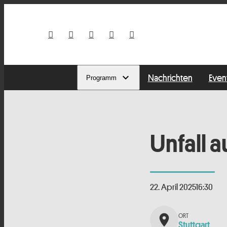
Nachrichten
Even
Programm
Unfall 
22. April 2025
16:30
place
Stuttgart