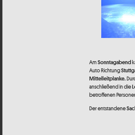
Am
k
Sonntagabend
Auto Richtung
Stuttg
Durc
Mittelleitplanke.
anschließend in die
L
betroffenen Persone
Der entstandene
Sac