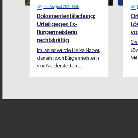
05
. August 2026 14:16
notes
notes
Dokumentenfälschung:
Or
Urteil gegen Ex-
Lö
Bürgermeisterin
vo
rechtskräftig
Die
Löw
Im Januar wurde Heike Naber,
Mit
damals noch Bürgermeisterin
von Niederstetten …