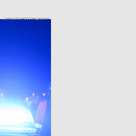
Symbolbild IMAGO / imagebroker