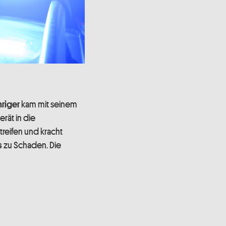
kam mit seinem
hriger
rät in die
treifen und kracht
zu Schaden. Die
s