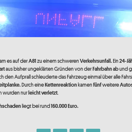
am es auf der
zu einem schweren
Ein
A81
Verkehrsunfall.
24-Jä
aus bisher ungeklärten Gründen von der
und ge
art
Fahrbahn ab
h den Aufprall schleuderte das Fahrzeug einmal über alle Fahrs
Durch eine
kamen
weitere
eitplanke.
Kettenreaktion
fünf
Auto
n wurden nur
.
leicht verletzt
liegt bei rund
hschaden
160.000 Euro.