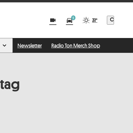
11
videocam
directions_car
search
31°
Newsletter
Radio Ton Merch Shop
ntag