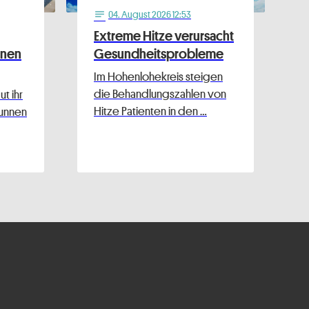
04
. August 2026 12:53
notes
Extreme Hitze verursacht
nnen
Gesundheitsprobleme
Im Hohenlohekreis steigen
die Behandlungszahlen von
t ihr
Hitze Patienten in den …
runnen