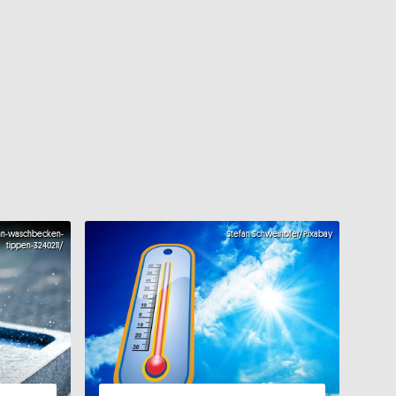
hn-waschbecken-
Stefan Schweihofer/Pixabay
tippen-3240211/