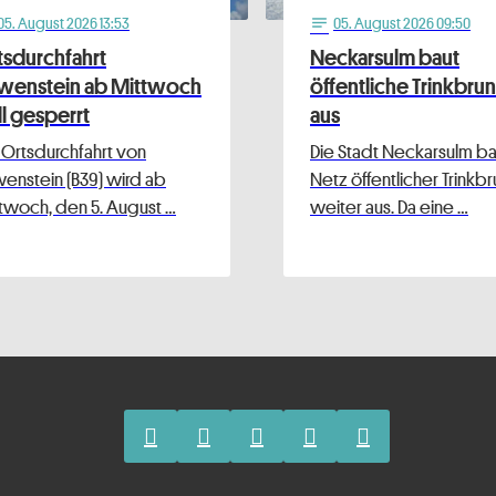
05
. August 2026 13:53
05
. August 2026 09:50
notes
tsdurchfahrt
Neckarsulm baut
wenstein ab Mittwoch
öffentliche Trinkbru
ll gesperrt
aus
 Ortsdurchfahrt von
Die Stadt Neckarsulm bau
enstein (B39) wird ab
Netz öffentlicher Trinkb
twoch, den 5. August …
weiter aus. Da eine …