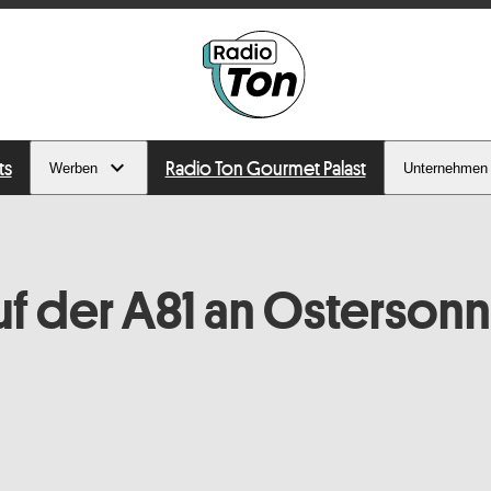
ts
Radio Ton Gourmet Palast
Werben
Unternehmen
auf der A81 an Osterson