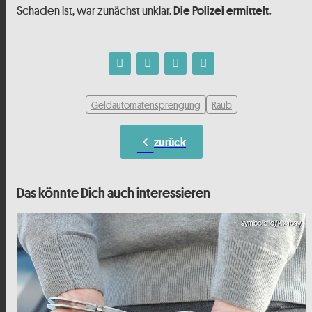
Schaden ist, war zunächst unklar.
Die Polizei ermittelt.
Geldautomatensprengung
Raub
chevron_left
zurück
Das könnte Dich auch interessieren
Symbolbild/Pixabay