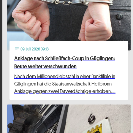
09
. Juli 2026 09:18
notes
Anklage nach Schließfach-Coup in Güglingen:
Beute weiter verschwunden
Nach dem Millionendiebstahl in einer Bankfiliale in
Güglingen hat die Staatsanwaltschaft Heilbronn
Anklage gegen zwei Tatverdächtige erhoben. …