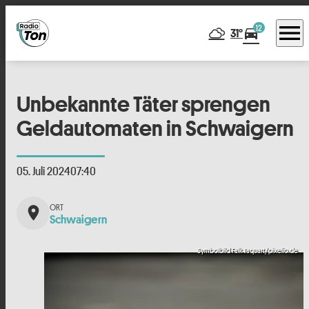
menu
12
directions_car
31°
Unbekannte Täter sprengen
Geldautomaten in Schwaigern
05. Juli 2024
07:40
place
Schwaigern
Symbolbild Falk Jaquart/pixelio.de