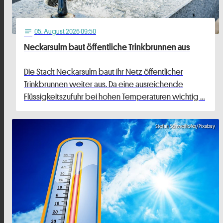
05
. August 2026 09:50
notes
Neckarsulm baut öffentliche Trinkbrunnen aus
Die Stadt Neckarsulm baut ihr Netz öffentlicher
Trinkbrunnen weiter aus. Da eine ausreichende
Flüssigkeitszufuhr bei hohen Temperaturen wichtig …
Stefan Schweihofer/Pixabay