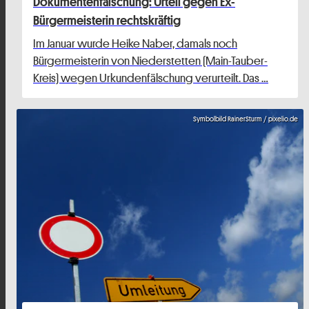
Dokumentenfälschung: Urteil gegen Ex-
Bürgermeisterin rechtskräftig
Im Januar wurde Heike Naber, damals noch
Bürgermeisterin von Niederstetten (Main-Tauber-
Kreis) wegen Urkundenfälschung verurteilt. Das …
Symbolbild RainerSturm / pixelio.de