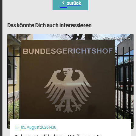
chevron_left
zurück
Das könnte Dich auch interessieren
Wikimedia Symbolbild
05
. August 2026 14:16
notes