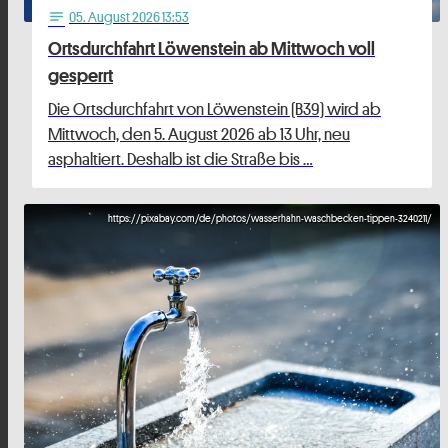
05
. August 2026 13:53
notes
Ortsdurchfahrt Löwenstein ab Mittwoch voll
gesperrt
Die Ortsdurchfahrt von Löwenstein (B39) wird ab
Mittwoch, den 5. August 2026 ab 13 Uhr, neu
asphaltiert. Deshalb ist die Straße bis …
https://pixabay.com/de/photos/wasserhahn-waschbecken-tippen-3240211/