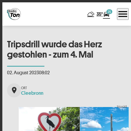
menu
25
directions_car
35°
Tripsdrill wurde das Herz
gestohlen - zum 4. Mal
02. August 2023
08:02
place
Cleebronn
Tripsdrill