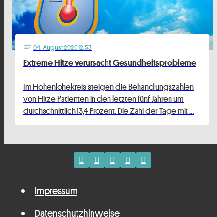
04
. August 2026 12:53
notes
Extreme Hitze verursacht Gesundheitsprobleme
Im Hohenlohekreis steigen die Behandlungszahlen
von Hitze Patienten in den letzten fünf Jahren um
durchschnittlich 13,4 Prozent. Die Zahl der Tage mit …
Impressum
Datenschutzhinweise