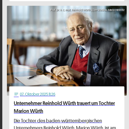
Prof. Dr. h. c. mult. Reinhold Würth (c) tm Studios, Mario Heinritz
07
. Oktober 2025 11:26
notes
Unternehmer Reinhold Würth trauert um Tochter
Marion Würth
Die Tochter des baden-württembergischen
Unternehmers Reinhold Würth, Marion Würth, ist am