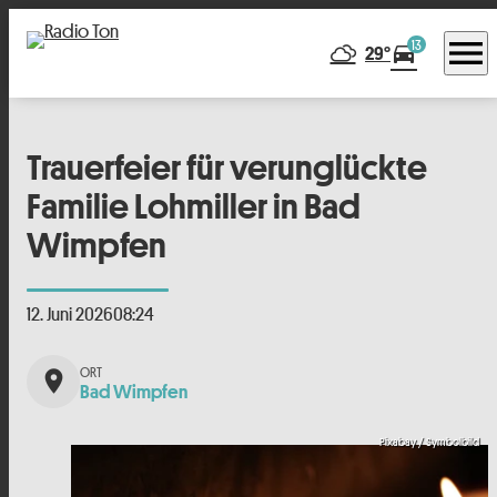
menu
13
directions_car
29°
Trauerfeier für verunglückte
Familie Lohmiller in Bad
Wimpfen
12. Juni 2026
08:24
place
Bad Wimpfen
Pixabay / Symbolbild