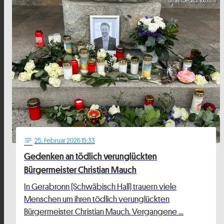
unfall-toedlich-100.html
25
. Februar 2026 15:33
notes
Gedenken an tödlich verunglückten
Bürgermeister Christian Mauch
In Gerabronn (Schwäbisch Hall) trauern viele
Menschen um ihren tödlich verunglückten
Bürgermeister Christian Mauch. Vergangene …