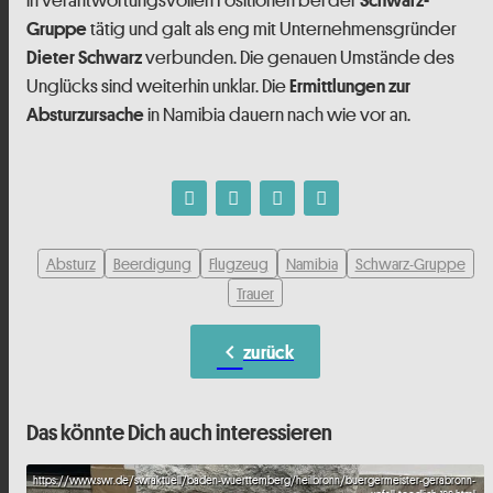
in verantwortungsvollen Positionen bei der
tätig und galt als eng mit Unternehmensgründer
Gruppe
verbunden. Die genauen Umstände des
Dieter Schwarz
Unglücks sind weiterhin unklar. Die
Ermittlungen zur
in Namibia dauern nach wie vor an.
Absturzursache
Absturz
Beerdigung
Flugzeug
Namibia
Schwarz-Gruppe
Trauer
chevron_left
zurück
Das könnte Dich auch interessieren
https://www.swr.de/swraktuell/baden-wuerttemberg/heilbronn/buergermeister-gerabronn-