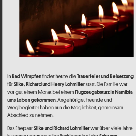
In
findet heute die
Bad Wimpfen
Trauerfeier und Beisetzung
für
statt. Die Familie war
Silke, Richard und Henry Lohmiller
vor gut einem Monat bei einem
Flugzeugabsturz in Namibia
. Angehörige, Freunde und
ums Leben gekommen
Wegbegleiter haben nun die Möglichkeit, gemeinsam
Abschied zu nehmen.
Das Ehepaar
war über viele Jahre
Silke und Richard Lohmiller
Schwarz-