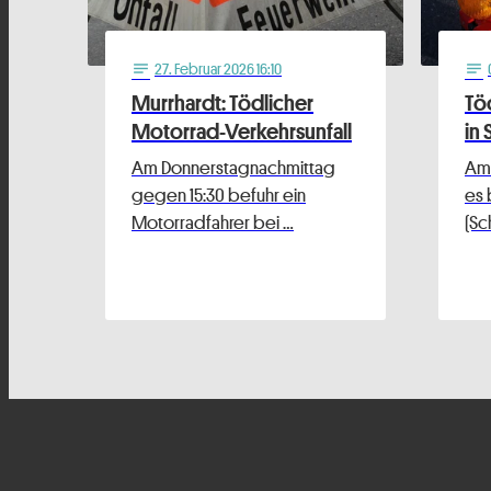
27
. Februar 2026 16:10
notes
notes
Murrhardt: Tödlicher
Tö
Motorrad-Verkehrsunfall
in
Am Donnerstagnachmittag
Am
gegen 15:30 befuhr ein
es 
Motorradfahrer bei …
(Sc