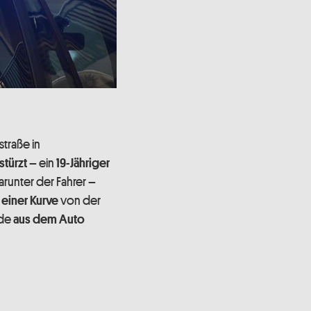
traße in
– ein
türzt
19-Jähriger
arunter der Fahrer –
von der
 einer Kurve
rde
aus dem Auto