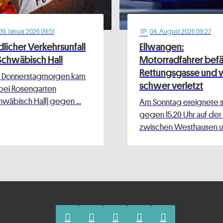
09
. Januar 2026 09:51
04
. August 2026 09:27
notes
dlicher Verkehrsunfall
Ellwangen:
 Schwäbisch Hall
Motorradfahrer befä
Rettungsgasse und 
 Donnerstagmorgen kam
schwer verletzt
bei Rosengarten
hwäbisch Hall) gegen …
Am Sonntag ereignete s
gegen 15.20 Uhr auf der
zwischen Westhausen u