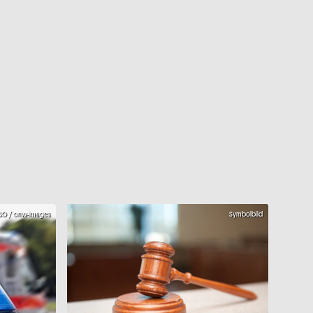
GO / onw-images
Symbolbild