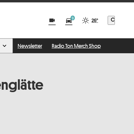
9
videocam
directions_car
search
26°
Newsletter
Radio Ton Merch Shop
englätte