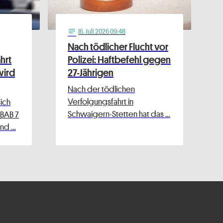
16
. Juli 2026 09:48
notes
Nach tödlicher Flucht vor
hrt
Polizei: Haftbefehl gegen
wird
27-Jährigen
Nach der tödlichen
Verfolgungsfahrt in
ich
Schwaigern-Stetten hat das …
 BAB 7
nd …