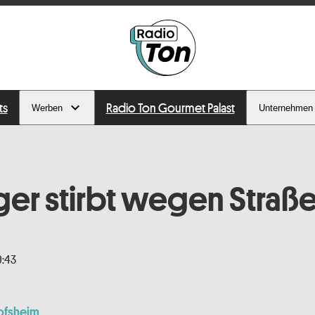
ts
Radio Ton Gourmet Palast
Werben
Unternehmen
iger stirbt wegen Straß
0:43
ofsheim