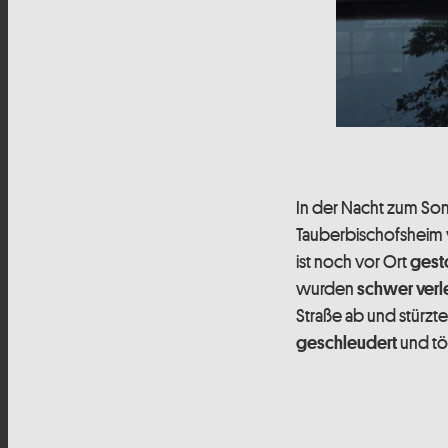
In der Nacht zum Son
Tauberbischofsheim
ist noch vor Ort
gest
wurden
schwer verle
Straße ab und stürzte
und töd
geschleudert