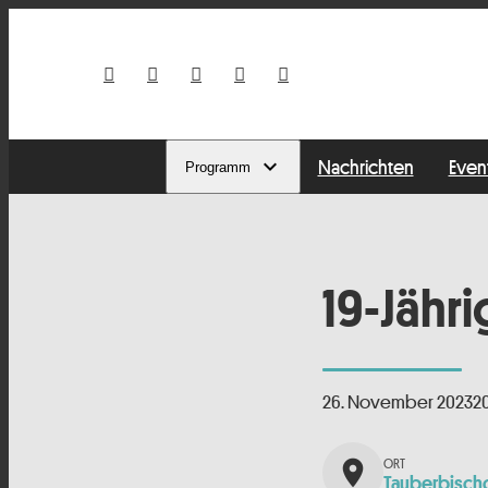
Nachrichten
Even
Programm
19-Jähr
26. November 2023
2
place
Tauberbisch