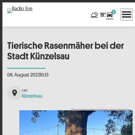
menu
2
directions_car
19°
Tierische Rasenmäher bei der
Stadt Künzelsau
08. August 2023
10:13
place
Künzelsau
Claudia Frenz-Dietz, Stadtverwaltung Künzelsau