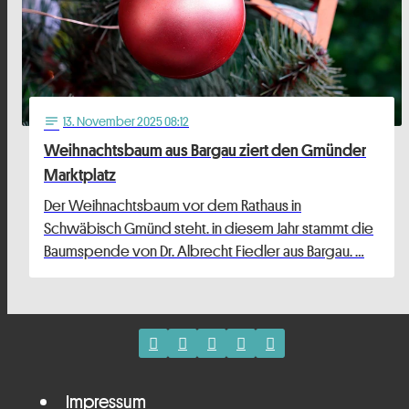
13
. November 2025 08:12
notes
Weihnachtsbaum aus Bargau ziert den Gmünder
Marktplatz
Der Weihnachtsbaum vor dem Rathaus in
Schwäbisch Gmünd steht. in diesem Jahr stammt die
Baumspende von Dr. Albrecht Fiedler aus Bargau. …
Impressum