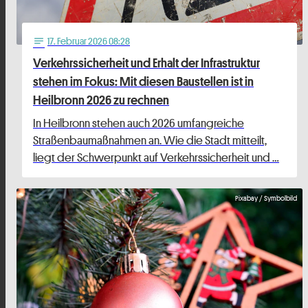
17
. Februar 2026 08:28
notes
Verkehrssicherheit und Erhalt der Infrastruktur
stehen im Fokus: Mit diesen Baustellen ist in
Heilbronn 2026 zu rechnen
In Heilbronn stehen auch 2026 umfangreiche
Straßenbaumaßnahmen an. Wie die Stadt mitteilt,
liegt der Schwerpunkt auf Verkehrssicherheit und …
Pixabay / Symbolbild