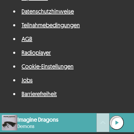
Datenschutzhinweise
Teilnahmebedingungen
AGB
Radioplayer
Cookie-Einstellungen
Jobs
Barrierefreiheit
Imagine Dragons
queue_music
play_arrow
Demons