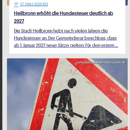
27
. März 2026 11:12
notes
Heilbronn erhöht die Hundesteuer deutlich ab
2027
Die Stadt Heilbronn hebt nach vielen Jahren die
Hundesteuer an. Der Gemeinderat beschloss, dass
ab 1. Januar 2027 neue Sätze gelten: Für den ersten …
Symbolbild Sebastian Göbel/pixelio.de