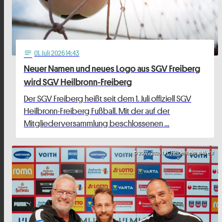
01
. Juli 2026 14:43
notes
Neuer Namen und neues Logo aus SGV Freiberg
wird SGV Heilbronn-Freiberg
Der SGV Freiberg heißt seit dem 1. Juli offiziell SGV
Heilbronn-Freiberg Fußball. Mit der auf der
Mitgliederversammlung beschlossenen …
© 2007 - 2026 1. FC Heidenheim 1846 e.V.