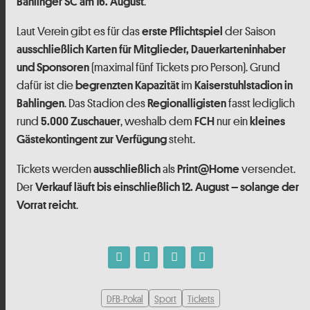
.
Bahlinger SC am 16. August
Laut Verein gibt es für das
der Saison
erste Pflichtspiel
ausschließlich Karten für Mitglieder, Dauerkarteninhaber
(maximal fünf Tickets pro Person). Grund
und Sponsoren
dafür ist die
im
begrenzten Kapazität
Kaiserstuhlstadion in
. Das Stadion des
fasst lediglich
Bahlingen
Regionalligisten
rund
, weshalb dem
nur ein
5.000 Zuschauer
FCH
kleines
steht.
Gästekontingent zur Verfügung
Tickets werden
als
versendet.
ausschließlich
Print@Home
Der
Verkauf läuft bis einschließlich 12. August – solange der
.
Vorrat reicht
DFB-Pokal
Sport
Tickets