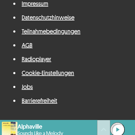
Impressum
Datenschutzhinweise
Teilnahmebedingungen
AGB
Radioplayer
Cookie-Einstellungen
Jobs
Barrierefreiheit
Alphaville
queue_music
play_arrow
Sounds Like a Melody