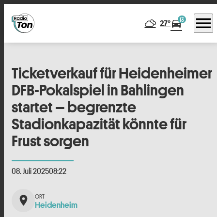
menu
13
directions_car
27°
Ticketverkauf für Heidenheimer
DFB-Pokalspiel in Bahlingen
startet – begrenzte
Stadionkapazität könnte für
Frust sorgen
08. Juli 2025
08:22
place
Heidenheim