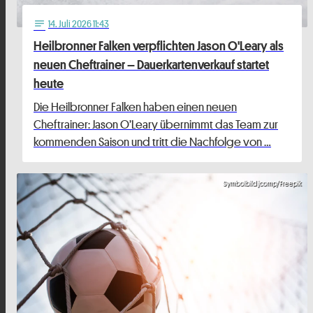
14
. Juli 2026 11:43
notes
Heilbronner Falken verpflichten Jason O'Leary als
neuen Cheftrainer – Dauerkartenverkauf startet
heute
Die Heilbronner Falken haben einen neuen
Cheftrainer: Jason O’Leary übernimmt das Team zur
kommenden Saison und tritt die Nachfolge von …
Symbolbild jcomp/Freepik