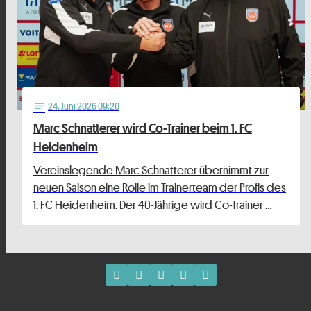
24
. Juni 2026 09:20
notes
Marc Schnatterer wird Co-Trainer beim 1. FC
Heidenheim
Vereinslegende Marc Schnatterer übernimmt zur
neuen Saison eine Rolle im Trainerteam der Profis des
1. FC Heidenheim. Der 40-Jährige wird Co-Trainer …