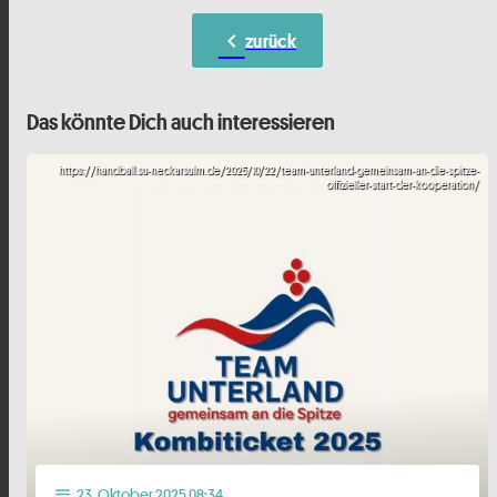
chevron_left
zurück
Das könnte Dich auch interessieren
https://handball.su-neckarsulm.de/2025/10/22/team-unterland-gemeinsam-an-die-spitze-
offizieller-start-der-kooperation/
23
. Oktober 2025 08:34
notes