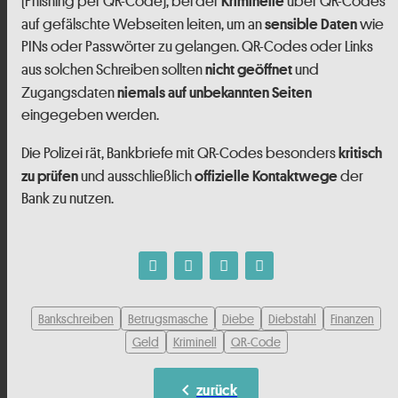
(Phishing per QR-Code), bei der
über QR-Codes
Kriminelle
auf gefälschte Webseiten leiten, um an
wie
sensible Daten
PINs oder Passwörter zu gelangen. QR-Codes oder Links
aus solchen Schreiben sollten
und
nicht geöffnet
Zugangsdaten
niemals auf unbekannten Seiten
eingegeben werden.
Die Polizei rät, Bankbriefe mit QR-Codes besonders
kritisch
und ausschließlich
der
zu prüfen
offizielle Kontaktwege
Bank zu nutzen.
Bankschreiben
Betrugsmasche
Diebe
Diebstahl
Finanzen
Geld
Kriminell
QR-Code
chevron_left
zurück