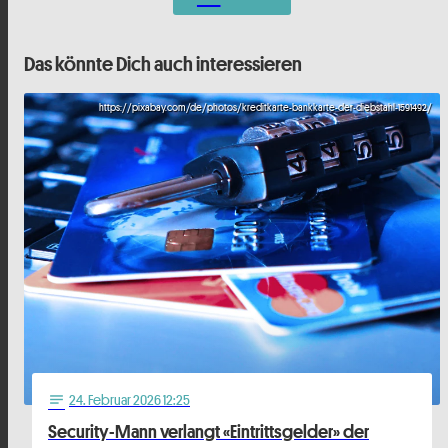
Das könnte Dich auch interessieren
https://pixabay.com/de/photos/kreditkarte-bankkarte-der-diebstahl-1591492/
24
. Februar 2026 12:25
notes
Security-Mann verlangt «Eintrittsgelder» der