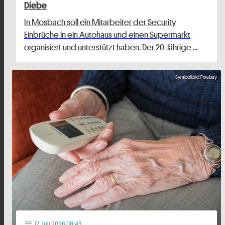
Diebe
In Mosbach soll ein Mitarbeiter der Security
Einbrüche in ein Autohaus und einen Supermarkt
organisiert und unterstützt haben. Der 20-Jährige …
Symbolbild Pixabay
17
. Juli 2026 08:43
notes