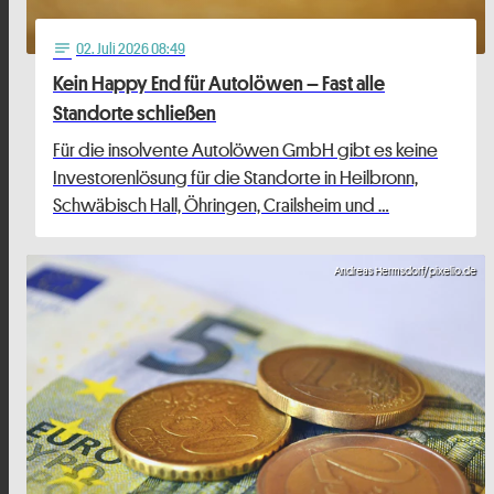
02
. Juli 2026 08:49
notes
Kein Happy End für Autolöwen – Fast alle
Standorte schließen
Für die insolvente Autolöwen GmbH gibt es keine
Investorenlösung für die Standorte in Heilbronn,
Schwäbisch Hall, Öhringen, Crailsheim und …
Andreas Hermsdorf/pixelio.de