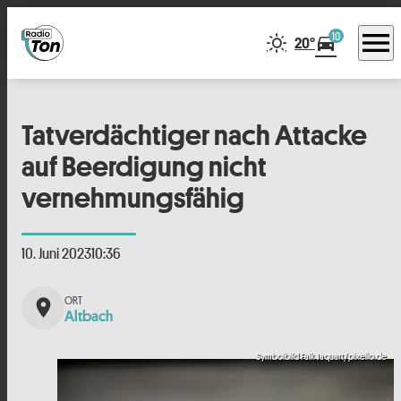
menu
10
directions_car
20°
Tatverdächtiger nach Attacke
auf Beerdigung nicht
vernehmungsfähig
10. Juni 2023
10:36
place
Altbach
Symbolbild Falk Jaquart/pixelio.de