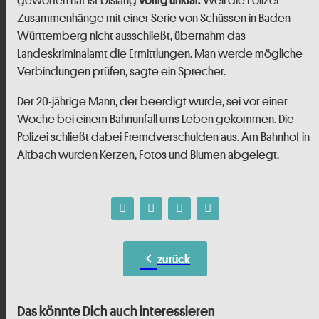
Zusammenhänge mit einer Serie von Schüssen in Baden-
Württemberg nicht ausschließt, übernahm das
Landeskriminalamt die Ermittlungen. Man werde mögliche
Verbindungen prüfen, sagte ein Sprecher.
Der 20-jährige Mann, der beerdigt wurde, sei vor einer
Woche bei einem Bahnunfall ums Leben gekommen. Die
Polizei schließt dabei Fremdverschulden aus. Am Bahnhof in
Altbach wurden Kerzen, Fotos und Blumen abgelegt.
chevron_left
zurück
Das könnte Dich auch interessieren