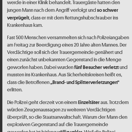
werde in einer Klinik behandelt. Trauergäste hatten den
jungen Mann nach dem Angriff verfolgt und
so schwer
, dass er mit dem Rettungshubschrauber ins
verprügelt
Krankenhaus kam.
Fast 500 Menschen versammelten sich nach Polizeiangaben
am Freitag zur Beerdigung eines 20 Jahre alten Mannes. Der
Verdächtige soll sich der Trauergemeinde genähert und
einen zunächst unbekannten Gegenstand in die Menge
geworfen haben. Dabei wurden
und
fünf Besucher verletzt
mussten ins Krankenhaus. Aus Sicherheitskreisen heißt es,
dass die Betroffenen
„Brand- und Splitterverletzungen“
erlitten.
Die Polizei geht derzeit von einem
aus. Trotzdem
Einzeltäter
würden Zeugenaussagen zu weiteren Verdächtigen
überprüft, so die Staatsanwaltschaft. Warum der Mann den
explosiven Gegenstand auf die Trauergemeinde
geworfen hat ist bislang
Weil die Polizei
völlig unklar.