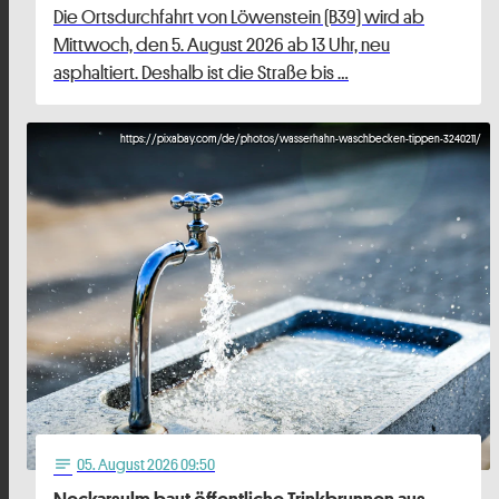
Die Ortsdurchfahrt von Löwenstein (B39) wird ab
Mittwoch, den 5. August 2026 ab 13 Uhr, neu
asphaltiert. Deshalb ist die Straße bis …
https://pixabay.com/de/photos/wasserhahn-waschbecken-tippen-3240211/
05
. August 2026 09:50
notes
Neckarsulm baut öffentliche Trinkbrunnen aus