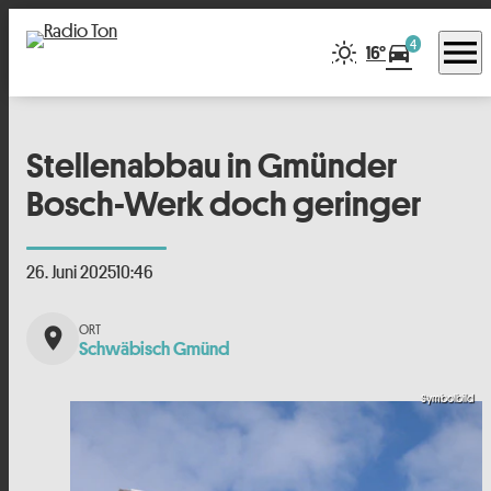
menu
4
directions_car
16°
Stellenabbau in Gmünder
Bosch-Werk doch geringer
26. Juni 2025
10:46
place
Schwäbisch Gmünd
Symbolbild