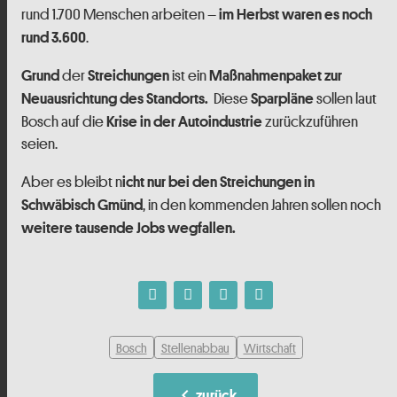
rund 1.700 Menschen arbeiten –
im Herbst waren es noch
.
rund 3.600
der
ist ein
Grund
Streichungen
Maßnahmenpaket zur
Diese
sollen laut
Neuausrichtung des Standorts.
Sparpläne
Bosch auf die
zurückzuführen
Krise in der Autoindustrie
seien.
Aber es bleibt n
icht nur bei den Streichungen in
, in den kommenden Jahren sollen noch
Schwäbisch Gmünd
weitere tausende Jobs wegfallen.
Bosch
Stellenabbau
Wirtschaft
chevron_left
zurück