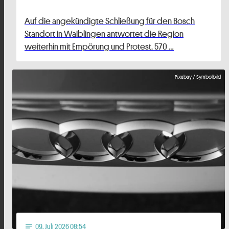
Auf die angekündigte Schließung für den Bosch
Standort in Waiblingen antwortet die Region
weiterhin mit Empörung und Protest. 570 …
Pixabay / Symbolbild
09
. Juli 2026 08:54
notes