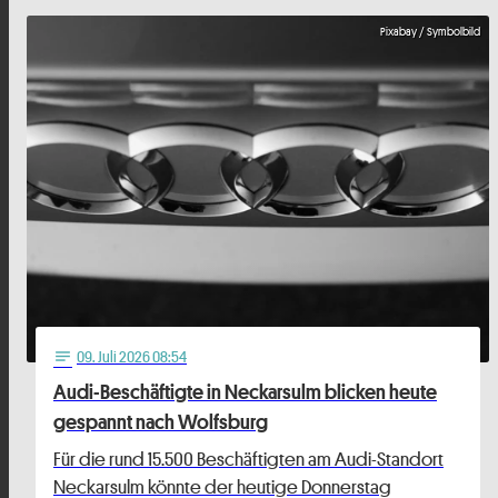
Pixabay / Symbolbild
09
. Juli 2026 08:54
notes
Audi-Beschäftigte in Neckarsulm blicken heute
gespannt nach Wolfsburg
Für die rund 15.500 Beschäftigten am Audi-Standort
Neckarsulm könnte der heutige Donnerstag