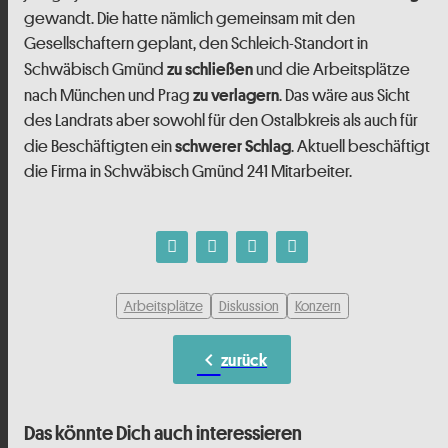
gewandt. Die hatte nämlich gemeinsam mit den
Gesellschaftern geplant, den Schleich-Standort in
Schwäbisch Gmünd
und die Arbeitsplätze
zu schließen
nach München und Prag
. Das wäre aus Sicht
zu verlagern
des Landrats aber sowohl für den Ostalbkreis als auch für
die Beschäftigten ein
. Aktuell beschäftigt
schwerer Schlag
die Firma in Schwäbisch Gmünd 241 Mitarbeiter.
Arbeitsplätze
Diskussion
Konzern
chevron_left
zurück
Das könnte Dich auch interessieren