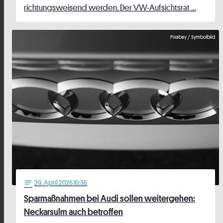
richtungsweisend werden. Der VW-Aufsichtsrat …
Pixabay / Symbolbild
29
. April 2026 10:36
notes
Sparmaßnahmen bei Audi sollen weitergehen:
Neckarsulm auch betroffen