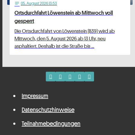
05
. August 2026 13:53
notes
Ortsdurchfahrt Löwenstein ab Mittwoch voll
gesperrt
Die Ortsdurchfahrt von Löwenstein (B39) wird ab
Mittwoch, den 5. August 2026 ab 13 Uhr, neu
asphaltiert. Deshalb ist die Straße bis …
Impressum
Datenschutzhinweise
Teilnahmebedingungen