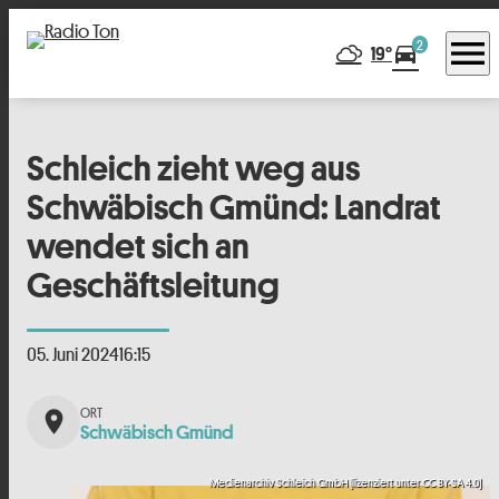
menu
2
directions_car
19°
Schleich zieht weg aus
Schwäbisch Gmünd: Landrat
wendet sich an
Geschäftsleitung
05. Juni 2024
16:15
place
Schwäbisch Gmünd
Medienarchiv Schleich GmbH (lizenziert unter CC BY-SA 4.0)