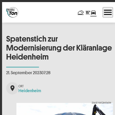
menu
directions_car
16°
Spatenstich zur
Modernisierung der Kläranlage
Heidenheim
21. September 2023
07:28
place
Heidenheim
Stadt Heidenheim