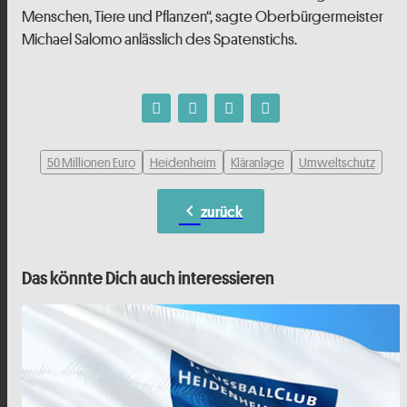
Menschen, Tiere und Pflanzen“, sagte Oberbürgermeister
Michael Salomo anlässlich des Spatenstichs.
50 Millionen Euro
Heidenheim
Kläranlage
Umweltschutz
chevron_left
zurück
Das könnte Dich auch interessieren