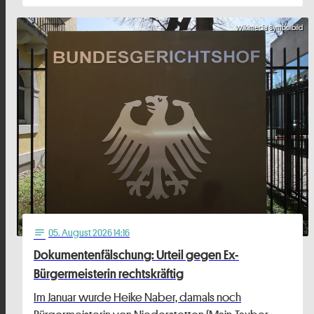
Wikimedia Symbolbild
05
. August 2026 14:16
notes
Dokumentenfälschung: Urteil gegen Ex-
Bürgermeisterin rechtskräftig
Im Januar wurde Heike Naber, damals noch