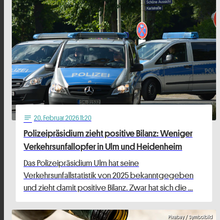
20
. Februar 2026 11:20
notes
Polizeipräsidium zieht positive Bilanz: Weniger
Verkehrsunfallopfer in Ulm und Heidenheim
Das Polizeipräsidium Ulm hat seine
Verkehrsunfallstatistik von 2025 bekanntgegeben
und zieht damit positive Bilanz. Zwar hat sich die …
Pixabay / Symbolbild