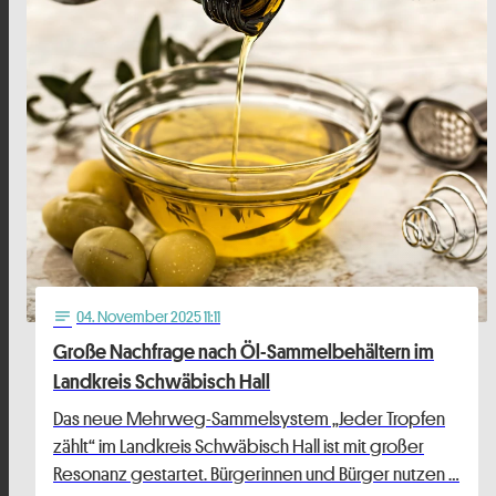
04
. November 2025 11:11
notes
Große Nachfrage nach Öl-Sammelbehältern im
Landkreis Schwäbisch Hall
Das neue Mehrweg-Sammelsystem „Jeder Tropfen
zählt“ im Landkreis Schwäbisch Hall ist mit großer
Resonanz gestartet. Bürgerinnen und Bürger nutzen …