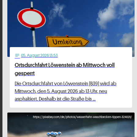
05
. August 2026 13:53
notes
Ortsdurchfahrt Löwenstein ab Mittwoch voll
gesperrt
Die Ortsdurchfahrt von Löwenstein (B39) wird ab
Mittwoch, den 5. August 2026 ab 13 Uhr, neu
asphaltiert. Deshalb ist die Straße bis …
https://pixabay.com/de/photos/wasserhahn-waschbecken-tippen-3240211/