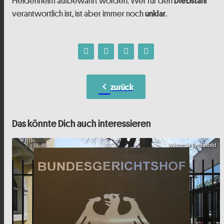
Heidenheim aufbewahrt worden. Wer für den
Diebstahl
verantwortlich ist, ist aber immer noch
.
unklar
chevron_left
zurück
Das könnte Dich auch interessieren
Wikimedia Symbolbild