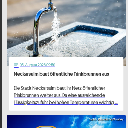
05
. August 2026 09:50
notes
Neckarsulm baut öffentliche Trinkbrunnen aus
Die Stadt Neckarsulm baut ihr Netz öffentlicher
Trinkbrunnen weiter aus. Da eine ausreichende
Flüssigkeitszufuhr bei hohen Temperaturen wichtig …
Stefan Schweihofer/Pixabay