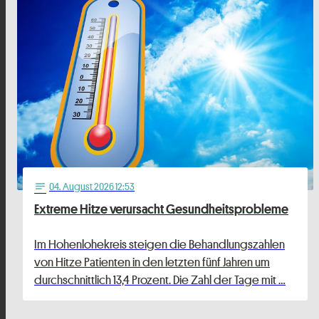
04
. August 2026 12:53
notes
Extreme Hitze verursacht Gesundheitsprobleme
Im Hohenlohekreis steigen die Behandlungszahlen
von Hitze Patienten in den letzten fünf Jahren um
durchschnittlich 13,4 Prozent. Die Zahl der Tage mit …