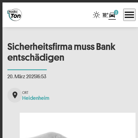
menu
3
directions_car
18°
Sicherheitsfirma muss Bank
entschädigen
20. März 2025
16:53
place
Heidenheim