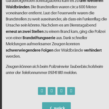
darauffolgenden Sonntagabend kam es zu
drei weiteren
. Die Brandstellen waren circa 600 Meter
Waldbränden
voneinander entfernt. Laut der Feuerwehr waren die
Brandstellen zu weit auseinander, als dass ein Funkenflug die
Ursache sein könnte. Nachdem es am Dienstagabend
zu einem Brand kam, ging die Polizei
erneut an zwei Stellen
von einer
aus. Dank schneller
Brandstiftungsserie
Meldungen aufmerksamer Zeugen konnten
der Waldbrände
schwerwiegendere Folgen
verhindert
werden.
Zeugen können sich beim Polizeirevier Tauberbischofsheim
unter der Telefonnummer 09341 810 melden.
chevron_left
zurück