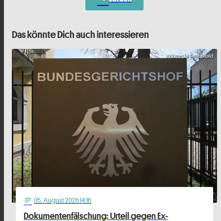
Das könnte Dich auch interessieren
Wikimedia Symbolbild
05
. August 2026 14:16
notes
Dokumentenfälschung: Urteil gegen Ex-