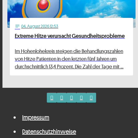
04
. August 2026 12:53
notes
Extreme Hitze verursacht Gesundheitsprobleme
Im Hohenlohekreis steigen die Behandlungszahlen
von Hitze Patienten in den letzten fünf Jahren um
durchschnittlich 13,4 Prozent. Die Zahl der Tage mit …
Impressum
Datenschutzhinweise