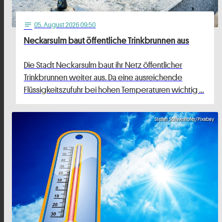
05
. August 2026 09:50
notes
Neckarsulm baut öffentliche Trinkbrunnen aus
Die Stadt Neckarsulm baut ihr Netz öffentlicher
Trinkbrunnen weiter aus. Da eine ausreichende
Flüssigkeitszufuhr bei hohen Temperaturen wichtig …
Stefan Schweihofer/Pixabay