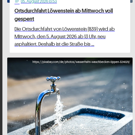
05
. August 2026 13:53
notes
Ortsdurchfahrt Löwenstein ab Mittwoch voll
gesperrt
Die Ortsdurchfahrt von Löwenstein (B39) wird ab
Mittwoch, den 5. August 2026 ab 13 Uhr, neu
asphaltiert. Deshalb ist die Straße bis …
https://pixabay.com/de/photos/wasserhahn-waschbecken-tippen-3240211/