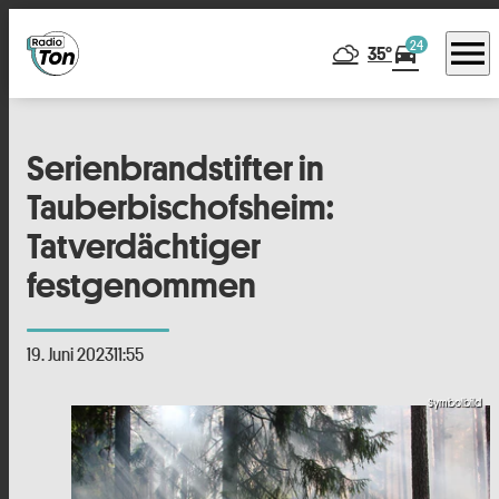
menu
24
directions_car
35°
Serienbrandstifter in
Tauberbischofsheim:
Tatverdächtiger
festgenommen
19. Juni 2023
11:55
Symbolbild