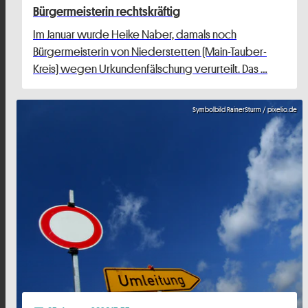
Bürgermeisterin rechtskräftig
Im Januar wurde Heike Naber, damals noch
Bürgermeisterin von Niederstetten (Main-Tauber-
Kreis) wegen Urkundenfälschung verurteilt. Das …
Symbolbild RainerSturm / pixelio.de