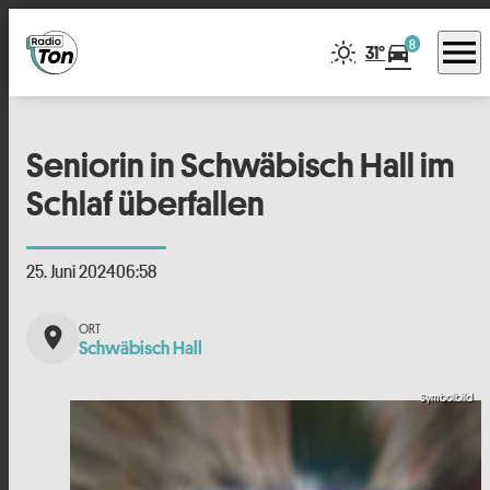
menu
8
directions_car
31°
Seniorin in Schwäbisch Hall im
Schlaf überfallen
25. Juni 2024
06:58
place
Schwäbisch Hall
Symbolbild