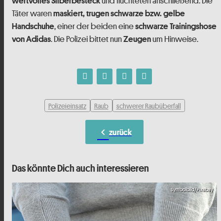
und flüchteten anschließend. Die
wertvolles Silberbesteck
Täter waren
maskiert, trugen schwarze bzw. gelbe
, einer der beiden eine
Handschuhe
schwarze Trainingshose
. Die Polizei bittet nun
um Hinweise.
von Adidas
Zeugen
Polizeieinsatz
Raub
schwerer Raubüberfall
chevron_left
zurück
Das könnte Dich auch interessieren
Symbolbild/Pixabay