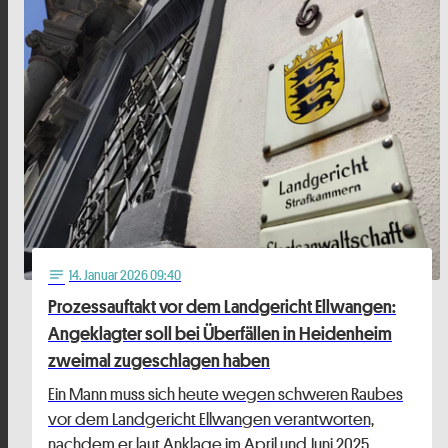
14
. Januar 2026 09:40
notes
Prozessauftakt vor dem Landgericht Ellwangen:
Angeklagter soll bei Überfällen in Heidenheim
zweimal zugeschlagen haben
Ein Mann muss sich heute wegen schweren Raubes
vor dem Landgericht Ellwangen verantworten,
nachdem er laut Anklage im April und Juni 2025 …