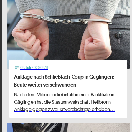
09
. Juli 2026 09:18
notes
Anklage nach Schließfach-Coup in Güglingen:
Beute weiter verschwunden
Nach dem Millionendiebstahl in einer Bankfiliale in
Güglingen hat die Staatsanwaltschaft Heilbronn
Anklage gegen zwei Tatverdächtige erhoben. …