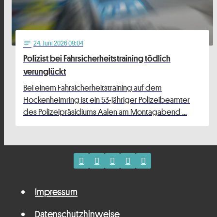
24
. Juni 2026 09:04
notes
Polizist bei Fahrsicherheitstraining tödlich
verunglückt
Bei einem Fahrsicherheitstraining auf dem
Hockenheimring ist ein 53-jähriger Polizeibeamter
des Polizeipräsidiums Aalen am Montagabend …
Impressum
Datenschutzhinweise