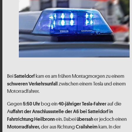
Bei
kam es am frühen Montagmorgen zu einem
Satteldorf
zwischen einem Tesla und einem
schweren Verkehrsunfall
Motorradfahrer.
Gegen
bog ein
auf die
5:50 Uhr
40-jähriger Tesla-Fahrer
A
uffahrt der Anschlussstelle der A6 bei Satteldorf in
ein. Dabei
er jedoch einen
Fahrtrichtung Heilbronn
übersah
der aus Richtung
kam. In der
Motorradfahrer,
Crailsheim