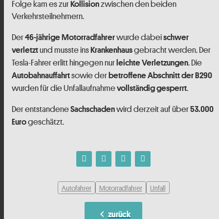
Folge kam es zur
zwischen den beiden
Kollision
Verkehrsteilnehmern.
Der
wurde dabei
46-jährige Motorradfahrer
schwer
und musste ins
gebracht werden. Der
verletzt
Krankenhaus
Tesla-Fahrer erlitt hingegen nur
. Die
leichte Verletzungen
sowie der
Autobahnauffahrt
betroffene Abschnitt der B290
wurden für die Unfallaufnahme
.
vollständig gesperrt
Der entstandene
wird derzeit auf über
Sachschaden
53.000
geschätzt.
Euro
Autofahrer
Motorradfahrer
Unfall
chevron_left
zurück