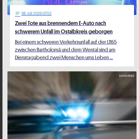
08
. Juli 2026 07:52
notes
Zwei Tote aus brennendem E-Auto nach
schwerem Unfall im Ostalbkreis geborgen
Bei einem schweren Verkehrsunfall auf der L1165
zwischen Bartholomä und dem Wental sind am
Dienstagabend zwei Menschen ums Leben …
Symbolbild