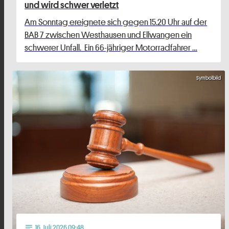
und wird schwer verletzt
Am Sonntag ereignete sich gegen 15.20 Uhr auf der
BAB 7 zwischen Westhausen und Ellwangen ein
schwerer Unfall. Ein 66-jähriger Motorradfahrer …
Symbolbild
16
. Juli 2026 09:48
notes