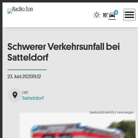
menu
4
directions_car
16°
Schwerer Verkehrsunfall bei
Satteldorf
23. Juni 2025
19:12
place
Satteldorf
Symbolbild IMAGO / onw-images