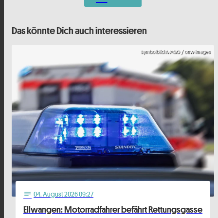
Das könnte Dich auch interessieren
Symbolbild IMAGO / onw-images
04
. August 2026 09:27
notes
Ellwangen: Motorradfahrer befährt Rettungsgasse