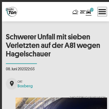
menu
7
directions_car
20°
Schwerer Unfall mit sieben
Verletzten auf der A81 wegen
Hagelschauer
08. Juni 2023
22:03
place
Boxberg
Symbolbild Pixabay/Markus Roider