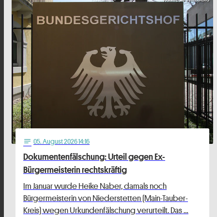
05
. August 2026 14:16
notes
Dokumentenfälschung: Urteil gegen Ex-
Bürgermeisterin rechtskräftig
Im Januar wurde Heike Naber, damals noch
Bürgermeisterin von Niederstetten (Main-Tauber-
Kreis) wegen Urkundenfälschung verurteilt. Das …