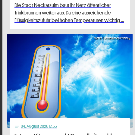
Die Stadt Neckarsulm baut ihr Netz öffentlicher
Trinkbrunnen weiter aus. Da eine ausreichende
Flüssigkeitszufuhr bei hohen Temperaturen wichtig …
Stefan Schweihofer/Pixabay
04
. August 2026 12:53
notes