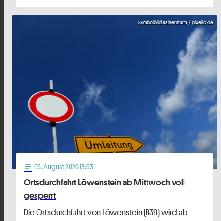
Symbolbild RainerSturm / pixelio.de
05
. August 2026 13:53
notes
Ortsdurchfahrt Löwenstein ab Mittwoch voll
gesperrt
Die Ortsdurchfahrt von Löwenstein (B39) wird ab