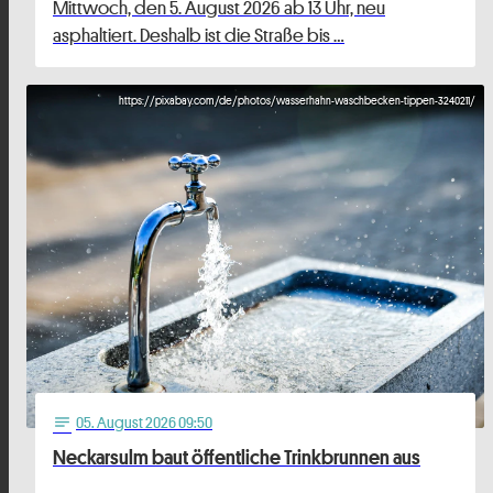
Mittwoch, den 5. August 2026 ab 13 Uhr, neu
asphaltiert. Deshalb ist die Straße bis …
https://pixabay.com/de/photos/wasserhahn-waschbecken-tippen-3240211/
05
. August 2026 09:50
notes
Neckarsulm baut öffentliche Trinkbrunnen aus