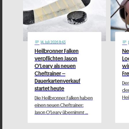
14
. Juli 2026 11:43
notes
notes
Heilbronner Falken
Ne
verpflichten Jason
Lo
O'Leary als neuen
wi
Cheftrainer –
Fr
Dauerkartenverkauf
Der
startet heute
dem 
Hei
Die Heilbronner Falken haben
einen neuen Cheftrainer:
Jason O’Leary übernimmt …