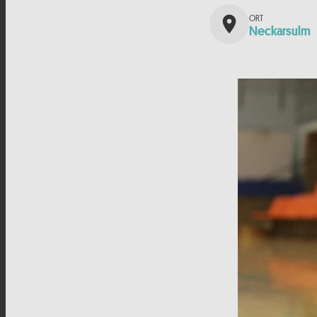
place
Neckarsulm