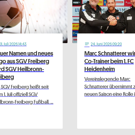
01
. Juli 2026 14:43
24
. Juni 2026 09:20
notes
uer Namen und neues
Marc Schnatterer wi
go aus SGV Freiberg
Co-Trainer beim 1. FC
rd SGV Heilbronn-
Heidenheim
eiberg
Vereinslegende Marc
Schnatterer übernimmt 
 SGV Freiberg heißt seit
neuen Saison eine Rolle 
1. Juli offiziell SGV
lbronn-Freiberg Fußball. …