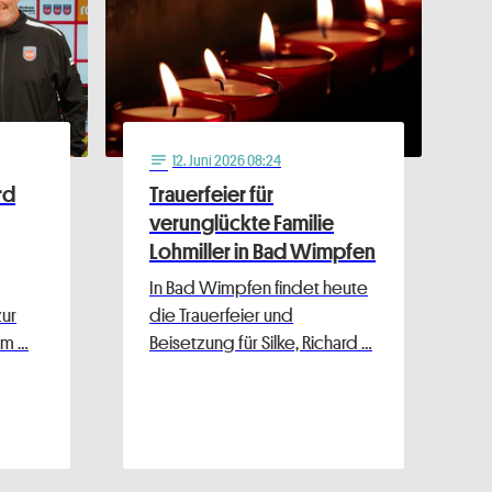
12
. Juni 2026 08:24
notes
rd
Trauerfeier für
verunglückte Familie
Lohmiller in Bad Wimpfen
In Bad Wimpfen findet heute
zur
die Trauerfeier und
im …
Beisetzung für Silke, Richard …