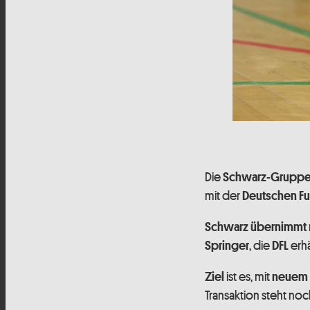
Die
Schwarz-Gruppe
mit der
Deutschen Fuß
Schwarz übernimmt
, die
erhä
Springer
DFL
ist es, mit
Ziel
neuem 
Transaktion steht no