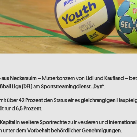
– Mutterkonzern von
und
– bete
 aus Neckarsulm
Lidl
Kaufland
am
.
ball Liga (DFL)
Sportstreamingdienst „Dyn“
mit über
den Status eines
42 Prozent
gleichrangigen Hauptei
lt rund
.
6,5 Prozent
in
zu investieren und
Kapital
weitere Sportrechte
internationa
ch unter dem
.
Vorbehalt
behördlicher Genehmigungen