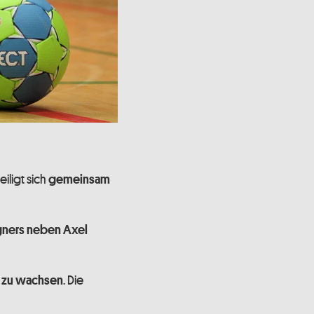
iligt sich
gemeinsam
gners
neben Axel
. Die
l zu wachsen