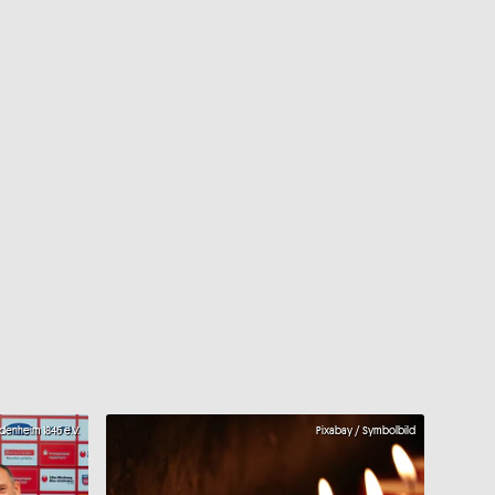
idenheim 1846 e.V.
Pixabay / Symbolbild