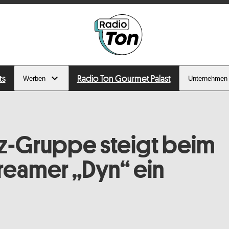
ts
Radio Ton Gourmet Palast
Werben
Unternehmen
z-Gruppe steigt beim
reamer „Dyn“ ein