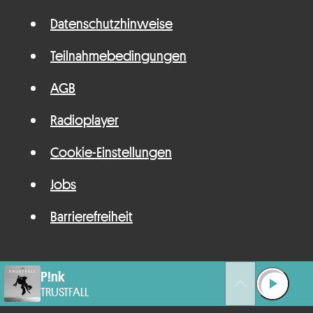
Datenschutzhinweise
Teilnahmebedingungen
AGB
Radioplayer
Cookie-Einstellungen
Jobs
Barrierefreiheit
P!nk
queue_music
play_arrow
TRUSTFALL