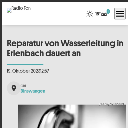
menu
1
directions_car
16°
Reparatur von Wasserleitung in
Erlenbach dauert an
19. Oktober 2023
12:57
place
Binswangen
pixabay, Symbolbild