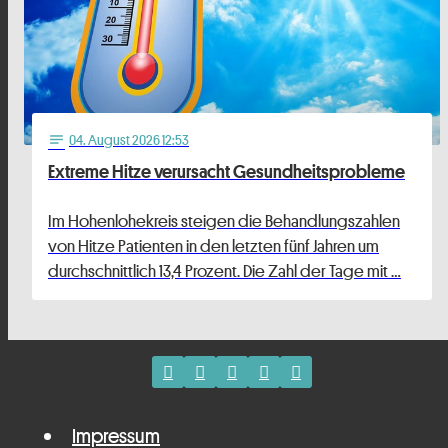
04
. August 2026 12:53
notes
Extreme Hitze verursacht Gesundheitsprobleme
Im Hohenlohekreis steigen die Behandlungszahlen
von Hitze Patienten in den letzten fünf Jahren um
durchschnittlich 13,4 Prozent. Die Zahl der Tage mit …
Impressum