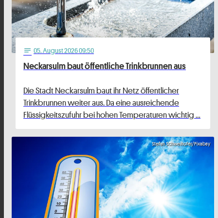
05
. August 2026 09:50
notes
Neckarsulm baut öffentliche Trinkbrunnen aus
Die Stadt Neckarsulm baut ihr Netz öffentlicher
Trinkbrunnen weiter aus. Da eine ausreichende
Flüssigkeitszufuhr bei hohen Temperaturen wichtig …
Stefan Schweihofer/Pixabay