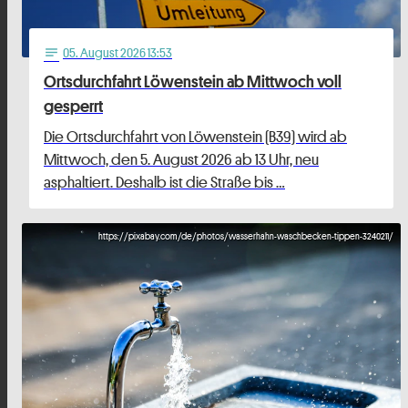
05
. August 2026 13:53
notes
Ortsdurchfahrt Löwenstein ab Mittwoch voll
gesperrt
Die Ortsdurchfahrt von Löwenstein (B39) wird ab
Mittwoch, den 5. August 2026 ab 13 Uhr, neu
asphaltiert. Deshalb ist die Straße bis …
https://pixabay.com/de/photos/wasserhahn-waschbecken-tippen-3240211/