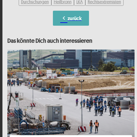
Durchschungen
Heilbronn
LKA
Rechtsextremisten
chevron_left
zurück
Das könnte Dich auch interessieren