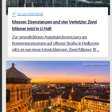
02
. Juni 2026 08:56
notes
Messer, Eisenstangen und vier Verletzte: Zwei
Männer jetzt in U-Haft
Zur gewalttätigen Auseinandersetzung am
Donnerstagmorgen auf offener Straße in Heilbronn
gibt es nun neue Entwicklungen. Zwei Männer, 18 …
HMG/Roland Schweizer