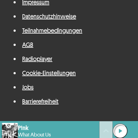
Impressum
Datenschutzhinweise
Teilnahmebedingungen
AGB
Radioplayer
Cookie-Einstellungen
Jobs
Barrierefreiheit
P!nk
queue_music
play_arrow
What About Us