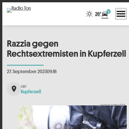
menu
9
directions_car
26°
Razzia gegen
Rechtsextremisten in Kupferzell
27. September 2023
09:18
place
Kupferzell
pixabay, Symbolbild