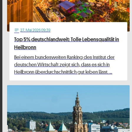
27
. Mai 2026 09:39
notes
Top 5% deutschlandweit: Tolle Lebensqualität in
Heilbronn
Bei einem bundesweiten Ranking des Institut der
deutschen Wirtschaft zeigt sich, dass es sich in
Heilbronn überdurchschnittlich gut leben lässt. …