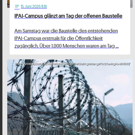
15
. Juni 2026 11:16
notes
IPAI-Campus glänzt am Tag der offenen Baustelle
Am Samstag war die Baustelle des entstehenden
IPAI-Campus erstmals für die Öffentlichkeit
zugänglich. Über 1.000 Menschen waren am Tag …
https://pixabay.com/de/illustrations/zaun-stacheldraht-grenze-gef%c3%a4ngnis-8676537/