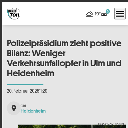
menu
9
directions_car
19°
Polizeipräsidium zieht positive
Bilanz: Weniger
Verkehrsunfallopfer in Ulm und
Heidenheim
20. Februar 2026
11:20
place
Heidenheim
Pixabay / Symbolbild