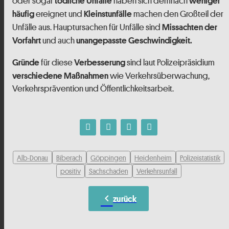
oder sogar
haben sich demnach
tödliche
Unfälle
weniger
ereignet und
machen den Großteil der
häufig
Kleinstunfälle
Unfälle aus. Hauptursachen für Unfälle sind
Missachten der
und auch
Vorfahrt
unangepasste Geschwindigkeit.
für diese
sind laut Polizeipräsidium
Gründe
Verbesserung
wie Verkehrsüberwachung,
verschiedene
Maßnahmen
Verkehrsprävention und Öffentlichkeitsarbeit.
Alb-Donau
Biberach
Göppingen
Heidenheim
Polizeistatistik
positiv
Sachschaden
Verkehrsunfall
chevron_left
zurück