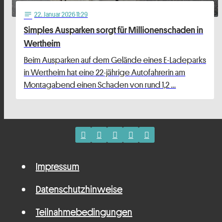
22
. Januar 2026 11:29
notes
Simples Ausparken sorgt für Millionenschaden in
Wertheim
Beim Ausparken auf dem Gelände eines E-Ladeparks
in Wertheim hat eine 22-jährige Autofahrerin am
Montagabend einen Schaden von rund 1,2 …
Impressum
Datenschutzhinweise
Teilnahmebedingungen