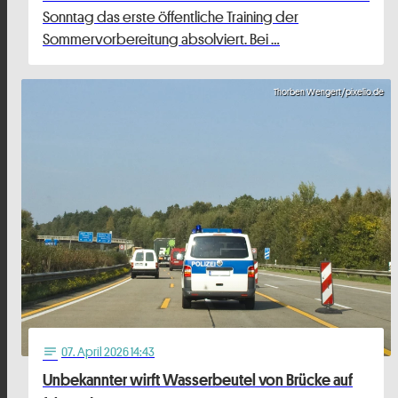
Sonntag das erste öffentliche Training der
Sommervorbereitung absolviert. Bei …
Thorben Wengert/pixelio.de
07
. April 2026 14:43
notes
Unbekannter wirft Wasserbeutel von Brücke auf