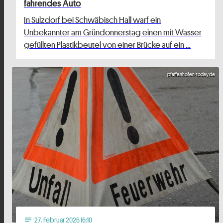
fahrendes Auto
In Sulzdorf bei Schwäbisch Hall warf ein
Unbekannter am Gründonnerstag einen mit Wasser
gefüllten Plastikbeutel von einer Brücke auf ein …
pfaffenhofen-today.de
27
. Februar 2026 16:10
notes