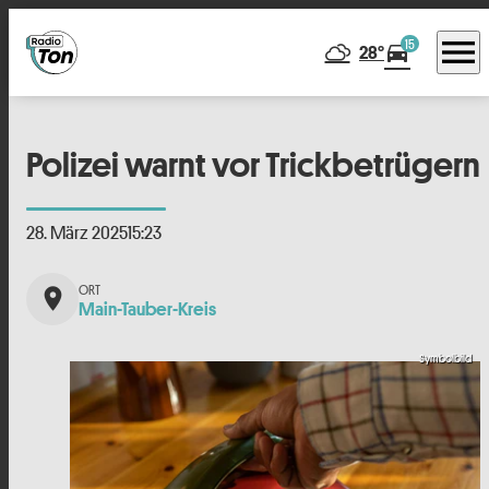
menu
15
directions_car
28°
Polizei warnt vor Trickbetrügern
28. März 2025
15:23
place
Main-Tauber-Kreis
Symbolbild