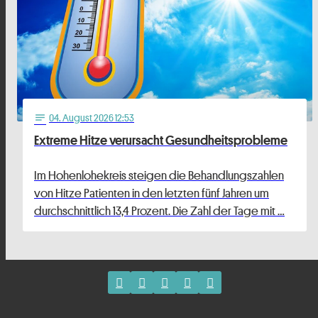
04
. August 2026 12:53
notes
Extreme Hitze verursacht Gesundheitsprobleme
Im Hohenlohekreis steigen die Behandlungszahlen
von Hitze Patienten in den letzten fünf Jahren um
durchschnittlich 13,4 Prozent. Die Zahl der Tage mit …