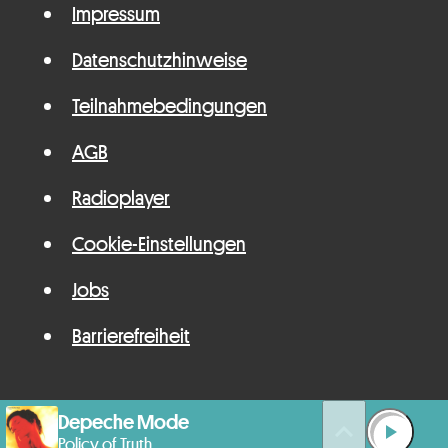
Impressum
Datenschutzhinweise
Teilnahmebedingungen
AGB
Radioplayer
Cookie-Einstellungen
Jobs
Barrierefreiheit
Depeche Mode
queue_music
play_arrow
Policy of Truth