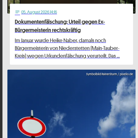
05
. August 2026 14:16
notes
Dokumentenfälschung: Urteil gegen Ex-
Bürgermeisterin rechtskräftig
Im Januar wurde Heike Naber, damals noch
Bürgermeisterin von Niederstetten (Main-Tauber-
Kreis) wegen Urkundenfälschung verurteilt. Das …
Symbolbild RainerSturm / pixelio.de