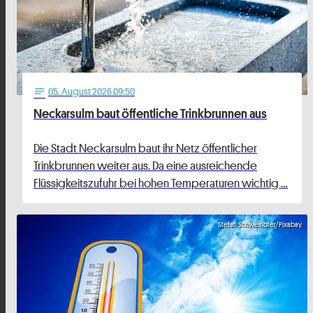
05
. August 2026 09:50
notes
Neckarsulm baut öffentliche Trinkbrunnen aus
Die Stadt Neckarsulm baut ihr Netz öffentlicher
Trinkbrunnen weiter aus. Da eine ausreichende
Flüssigkeitszufuhr bei hohen Temperaturen wichtig …
Stefan Schweihofer/Pixabay