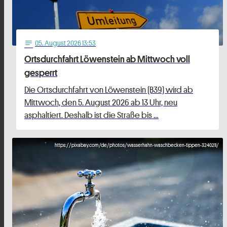
05
. August 2026 13:53
notes
Ortsdurchfahrt Löwenstein ab Mittwoch voll
gesperrt
Die Ortsdurchfahrt von Löwenstein (B39) wird ab
Mittwoch, den 5. August 2026 ab 13 Uhr, neu
asphaltiert. Deshalb ist die Straße bis …
https://pixabay.com/de/photos/wasserhahn-waschbecken-tippen-3240211/